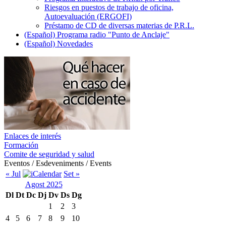
Riesgos en puestos de trabajo de oficina,
Autoevaluación (ERGOFI)
Préstamo de CD de diversas materias de P.R.L.
(Español) Programa radio "Punto de Anclaje"
(Español) Novedades
Enlaces de interés
Formación
Comite de seguridad y salud
Eventos / Esdeveniments / Events
« Jul
Set »
Agost 2025
Dl
Dt
Dc
Dj
Dv
Ds
Dg
1
2
3
4
5
6
7
8
9
10