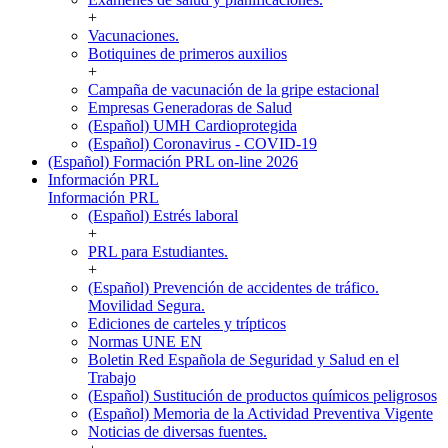
+
Vacunaciones.
Botiquines de primeros auxilios
+
Campaña de vacunación de la gripe estacional
Empresas Generadoras de Salud
(Español) UMH Cardioprotegida
(Español) Coronavirus - COVID-19
(Español) Formación PRL on-line 2026
Información PRL
Información PRL
(Español) Estrés laboral
+
PRL para Estudiantes.
+
(Español) Prevención de accidentes de tráfico.
Movilidad Segura.
Ediciones de carteles y trípticos
Normas UNE EN
Boletin Red Española de Seguridad y Salud en el
Trabajo
(Español) Sustitución de productos químicos peligrosos
(Español) Memoria de la Actividad Preventiva Vigente
Noticias de diversas fuentes.