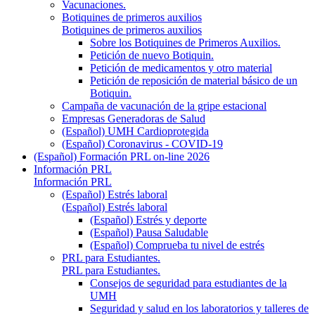
Vacunaciones.
Botiquines de primeros auxilios
Botiquines de primeros auxilios
Sobre los Botiquines de Primeros Auxilios.
Petición de nuevo Botiquin.
Petición de medicamentos y otro material
Petición de reposición de material básico de un
Botiquin.
Campaña de vacunación de la gripe estacional
Empresas Generadoras de Salud
(Español) UMH Cardioprotegida
(Español) Coronavirus - COVID-19
(Español) Formación PRL on-line 2026
Información PRL
Información PRL
(Español) Estrés laboral
(Español) Estrés laboral
(Español) Estrés y deporte
(Español) Pausa Saludable
(Español) Comprueba tu nivel de estrés
PRL para Estudiantes.
PRL para Estudiantes.
Consejos de seguridad para estudiantes de la
UMH
Seguridad y salud en los laboratorios y talleres de