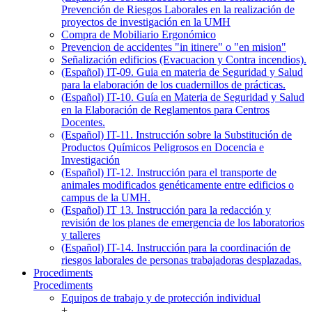
Prevención de Riesgos Laborales en la realización de
proyectos de investigación en la UMH
Compra de Mobiliario Ergonómico
Prevencion de accidentes "in itinere" o "en mision"
Señalización edificios (Evacuacion y Contra incendios).
(Español) IT-09. Guia en materia de Seguridad y Salud
para la elaboración de los cuadernillos de prácticas.
(Español) IT-10. Guía en Materia de Seguridad y Salud
en la Elaboración de Reglamentos para Centros
Docentes.
(Español) IT-11. Instrucción sobre la Substitución de
Productos Químicos Peligrosos en Docencia e
Investigación
(Español) IT-12. Instrucción para el transporte de
animales modificados genéticamente entre edificios o
campus de la UMH.
(Español) IT 13. Instrucción para la redacción y
revisión de los planes de emergencia de los laboratorios
y talleres
(Español) IT-14. Instrucción para la coordinación de
riesgos laborales de personas trabajadoras desplazadas.
Procediments
Procediments
Equipos de trabajo y de protección individual
+