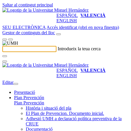
Saltar al contingut principal
ESPAÑOL
VALENCIÀ
ENGLISH
SEU ELECTRÒNICA
Accés identificat (obri en nova finestra)
Gestor de continguts del lloc
Introdueix la teua cerca
ESPAÑOL
VALENCIÀ
ENGLISH
Editar
Presentació
Plan Prevención
Plan Prevención
Història i situació del pla
El Plan de Prevencion. Documento inicial.
Adhesió UMH a declaració política preventiva de la
CRUE
Documentació