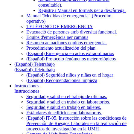
consultable).
Registre i Manual en formats per a descàrrega.
Manual "Medidas de emergencia" (Procedim.
operativo)
TELÉFONO DE EMERGENCIA
Evacuació de persones amb diversitat funcional.
Equips d'emergència per campus
Resumen actuaciones equipos emergencia.
Procedimiento actualización del plan.
(Español) Emergencia en actos extraordinarios
(Español) Protocolo fenómenos meteorológicos
(Español) Teletrabajo
(Español) Teletrabajo
(Español) Seguridad niños y niñas en el hogar
(Español) Recomendaciones limpieza
Instrucciones
Instrucciones
Seguridad y salud en el trabajo de oficinas.
Seguridad y salud en trabajo en laboratorios.
Seguridad y salud en trabajo en talleres.
Estándares de edificios con laboratorios.
(Español) IT-05. Instrucción sobre las condiciones de
Prevención de Riesgos Laborales en la realización de
proyectos de investigación en la UMH