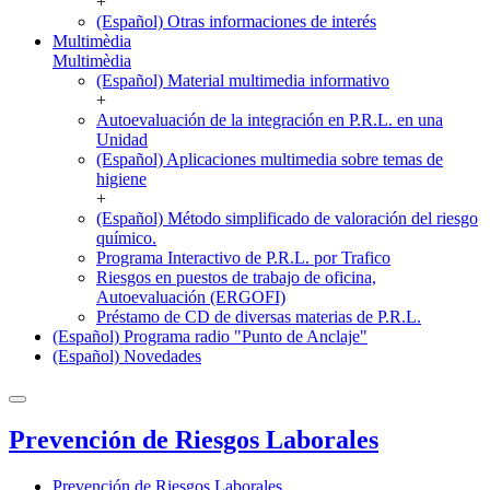
+
(Español) Otras informaciones de interés
Multimèdia
Multimèdia
(Español) Material multimedia informativo
+
Autoevaluación de la integración en P.R.L. en una
Unidad
(Español) Aplicaciones multimedia sobre temas de
higiene
+
(Español) Método simplificado de valoración del riesgo
químico.
Programa Interactivo de P.R.L. por Trafico
Riesgos en puestos de trabajo de oficina,
Autoevaluación (ERGOFI)
Préstamo de CD de diversas materias de P.R.L.
(Español) Programa radio "Punto de Anclaje"
(Español) Novedades
Prevención de Riesgos Laborales
Prevención de Riesgos Laborales