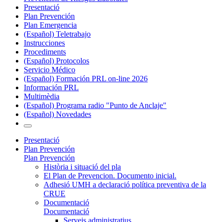
Presentació
Plan Prevención
Plan Emergencia
(Español) Teletrabajo
Instrucciones
Procediments
(Español) Protocolos
Servicio Médico
(Español) Formación PRL on-line 2026
Información PRL
Multimèdia
(Español) Programa radio "Punto de Anclaje"
(Español) Novedades
Presentació
Plan Prevención
Plan Prevención
Història i situació del pla
El Plan de Prevencion. Documento inicial.
Adhesió UMH a declaració política preventiva de la
CRUE
Documentació
Documentació
Serveis administratius