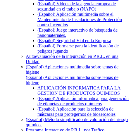
(Español) Videos de la agencia europea de
seguridad en el trabajo (NAPO)
(Español) Aplicación multimedia sobre el
Mantenimiento de Instalaciones de Protección
contra Incendios
(Español) Juego interactivo de búsqueda de
nanomateriales.
(Español) Seguridad Vial en la Empresa
(Español) Formarse para la identificación de
peligros jugando
Autoevaluación de la integración en P.R.L. en una
Unidad
(Español) Aplicaciones multimedia sobre temas de
higiene
(Español) Aplicaciones multimedia sobre temas de
higiene
APLICACIÓN INFORMATICA PARA LA
GESTION DE PRODUCTOS QUIMICOS
(Español) Aplicación informatica para generación
de etiquetas de productos químicos
(Español) Aplicación para la selección de
máscaras para protegernos de bioaerosoles
(Español) Método simplificado de valoración del riesgo
químico.
Programa Interactivo de P.R.L. por Trafico