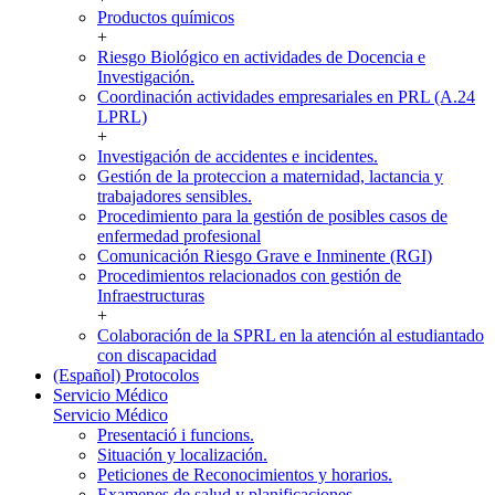
Productos químicos
+
Riesgo Biológico en actividades de Docencia e
Investigación.
Coordinación actividades empresariales en PRL (A.24
LPRL)
+
Investigación de accidentes e incidentes.
Gestión de la proteccion a maternidad, lactancia y
trabajadores sensibles.
Procedimiento para la gestión de posibles casos de
enfermedad profesional
Comunicación Riesgo Grave e Inminente (RGI)
Procedimientos relacionados con gestión de
Infraestructuras
+
Colaboración de la SPRL en la atención al estudiantado
con discapacidad
(Español) Protocolos
Servicio Médico
Servicio Médico
Presentació i funcions.
Situación y localización.
Peticiones de Reconocimientos y horarios.
Examenes de salud y planificaciones.