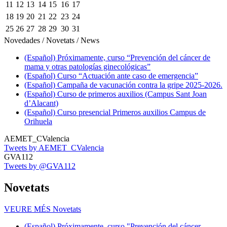
11
12
13
14
15
16
17
18
19
20
21
22
23
24
25
26
27
28
29
30
31
Novedades / Novetats / News
(Español) Próximamente, curso “Prevención del cáncer de
mama y otras patologías ginecológicas”
(Español) Curso “Actuación ante caso de emergencia”
(Español) Campaña de vacunación contra la gripe 2025-2026.
(Español) Curso de primeros auxilios (Campus Sant Joan
d’Alacant)
(Español) Curso presencial Primeros auxilios Campus de
Orihuela
AEMET_CValencia
Tweets by AEMET_CValencia
GVA112
Tweets by @GVA112
Novetats
VEURE MÉS
Novetats
(Español) Próximamente, curso "Prevención del cáncer...