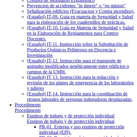
Compra de Mobiliario Ergonómico
Prevencion de accidentes "in itinere" o "en mision"
Señalización edificios (Evacuacion y Contra incendios).
(Español) IT-09. Guia en materia de Seguridad y Salud
para la elaboración de los cuadernillos de prácticas.
(Español) IT-10. Guía en Materia de Seguridad y Salud
en la Elaboración de Reglamentos para Centros
Docentes.
(Español) IT-11. Instrucción sobre la Substitución de
Productos Químicos Peligrosos en Docencia e
Investigación
(Español) IT-12. Instrucción para el transporte de
animales modificados genéticamente entre edificios o
campus de la UMH.
(Español) IT 13. Instrucción para la redacción y
revisión de los planes de emergencia de los laboratorios
y talleres
(Español) IT-14. Instrucción para la coordinación de
riesgos laborales de personas trabajadoras desplazadas.
Procediments
Procediments
Equipos de trabajo y de protección individual
Equipos de trabajo y de protección individual
PR-01. Entrega y uso equipos de protección
individual (EPI).