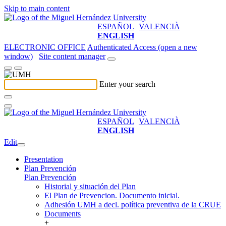
Skip to main content
ESPAÑOL
VALENCIÀ
ENGLISH
ELECTRONIC OFFICE
Authenticated Access (open a new
window)
Site content manager
Enter your search
ESPAÑOL
VALENCIÀ
ENGLISH
Edit
Presentation
Plan Prevención
Plan Prevención
Historial y situación del Plan
El Plan de Prevencion. Documento inicial.
Adhesión UMH a decl. política preventiva de la CRUE
Documents
+