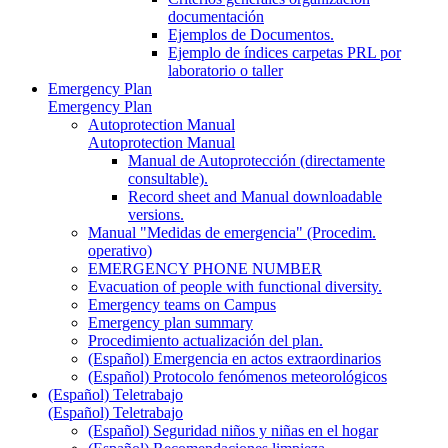
documentación
Ejemplos de Documentos.
Ejemplo de índices carpetas PRL por
laboratorio o taller
Emergency Plan
Emergency Plan
Autoprotection Manual
Autoprotection Manual
Manual de Autoprotección (directamente
consultable).
Record sheet and Manual downloadable
versions.
Manual "Medidas de emergencia" (Procedim.
operativo)
EMERGENCY PHONE NUMBER
Evacuation of people with functional diversity.
Emergency teams on Campus
Emergency plan summary
Procedimiento actualización del plan.
(Español) Emergencia en actos extraordinarios
(Español) Protocolo fenómenos meteorológicos
(Español) Teletrabajo
(Español) Teletrabajo
(Español) Seguridad niños y niñas en el hogar