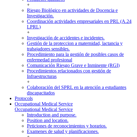
+
Riesgo Biológico en actividades de Docencia e
Investigación.
Coordinación actividades empresariales en PRL (A.24
LPRL)
+
Investigación de accidentes e incidentes.
Gestión de la proteccion a maternidad, lactancia y
trabajadores sensibles.
Procedimiento para la gestión de posibles casos de
enfermedad profesional
Comunicación Riesgo Grave e Inminente (RGI)
Procedimientos relacionados con gestión de
Infraestructuras
+
Colaboración del SPRL en la atención a estudiantes
discapacitados
Protocols
Occupational Medical Service
Occupational Medical Service
Introduction and purpose.
Position and location.
Peticiones de reconocimientos y horarios.
Examenes de salud y planificaciones.
+