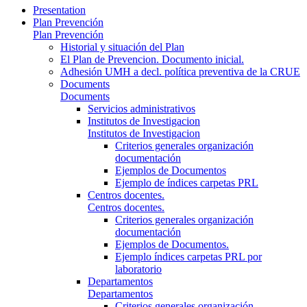
Presentation
Plan Prevención
Plan Prevención
Historial y situación del Plan
El Plan de Prevencion. Documento inicial.
Adhesión UMH a decl. política preventiva de la CRUE
Documents
Documents
Servicios administrativos
Institutos de Investigacion
Institutos de Investigacion
Criterios generales organización
documentación
Ejemplos de Documentos
Ejemplo de índices carpetas PRL
Centros docentes.
Centros docentes.
Criterios generales organización
documentación
Ejemplos de Documentos.
Ejemplo índices carpetas PRL por
laboratorio
Departamentos
Departamentos
Criterios generales organización