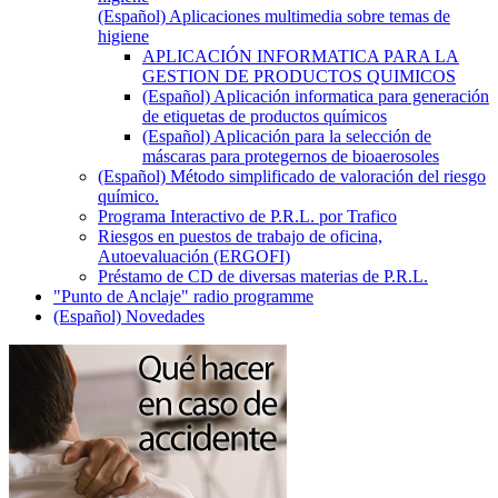
(Español) Aplicaciones multimedia sobre temas de
higiene
APLICACIÓN INFORMATICA PARA LA
GESTION DE PRODUCTOS QUIMICOS
(Español) Aplicación informatica para generación
de etiquetas de productos químicos
(Español) Aplicación para la selección de
máscaras para protegernos de bioaerosoles
(Español) Método simplificado de valoración del riesgo
químico.
Programa Interactivo de P.R.L. por Trafico
Riesgos en puestos de trabajo de oficina,
Autoevaluación (ERGOFI)
Préstamo de CD de diversas materias de P.R.L.
"Punto de Anclaje" radio programme
(Español) Novedades