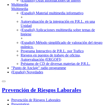
(Español) Otras informaciones de interés
Multimedia
Multimedia
(Español) Material multimedia informativo
+
Autoevaluación de la integración en P.R.L. en una
Unidad
(Español) Aplicaciones multimedia sobre temas de
higiene
+
(Español) Método simplificado de valoración del riesgo
químico.
Programa Interactivo de P.R.L. por Trafico
Riesgos en puestos de trabajo de oficina,
Autoevaluación (ERGOFI)
Préstamo de CD de diversas materias de P.R.L.
"Punto de Anclaje" radio programme
(Español) Novedades
Prevención de Riesgos Laborales
Prevención de Riesgos Laborales
Presentation