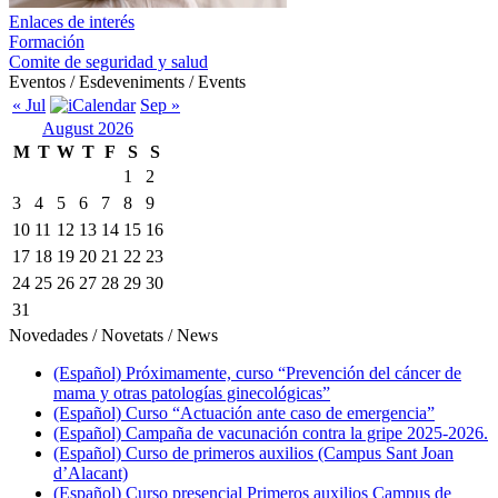
Enlaces de interés
Formación
Comite de seguridad y salud
Eventos / Esdeveniments / Events
« Jul
Sep »
August 2026
M
T
W
T
F
S
S
1
2
3
4
5
6
7
8
9
10
11
12
13
14
15
16
17
18
19
20
21
22
23
24
25
26
27
28
29
30
31
Novedades / Novetats / News
(Español) Próximamente, curso “Prevención del cáncer de
mama y otras patologías ginecológicas”
(Español) Curso “Actuación ante caso de emergencia”
(Español) Campaña de vacunación contra la gripe 2025-2026.
(Español) Curso de primeros auxilios (Campus Sant Joan
d’Alacant)
(Español) Curso presencial Primeros auxilios Campus de