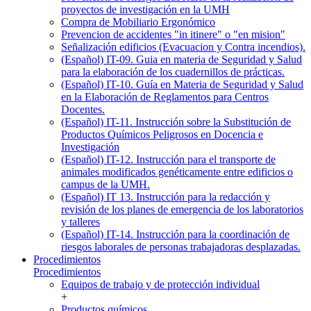
proyectos de investigación en la UMH
Compra de Mobiliario Ergonómico
Prevencion de accidentes "in itinere" o "en mision"
Señalización edificios (Evacuacion y Contra incendios).
(Español) IT-09. Guia en materia de Seguridad y Salud
para la elaboración de los cuadernillos de prácticas.
(Español) IT-10. Guía en Materia de Seguridad y Salud
en la Elaboración de Reglamentos para Centros
Docentes.
(Español) IT-11. Instrucción sobre la Substitución de
Productos Químicos Peligrosos en Docencia e
Investigación
(Español) IT-12. Instrucción para el transporte de
animales modificados genéticamente entre edificios o
campus de la UMH.
(Español) IT 13. Instrucción para la redacción y
revisión de los planes de emergencia de los laboratorios
y talleres
(Español) IT-14. Instrucción para la coordinación de
riesgos laborales de personas trabajadoras desplazadas.
Procedimientos
Procedimientos
Equipos de trabajo y de protección individual
+
Productos químicos