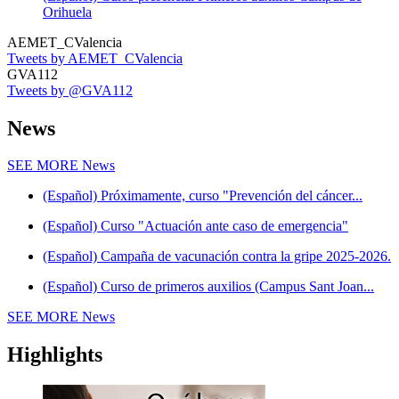
Orihuela
AEMET_CValencia
Tweets by AEMET_CValencia
GVA112
Tweets by @GVA112
News
SEE MORE
News
(Español) Próximamente, curso "Prevención del cáncer...
(Español) Curso "Actuación ante caso de emergencia"
(Español) Campaña de vacunación contra la gripe 2025-2026.
(Español) Curso de primeros auxilios (Campus Sant Joan...
SEE MORE
News
Highlights