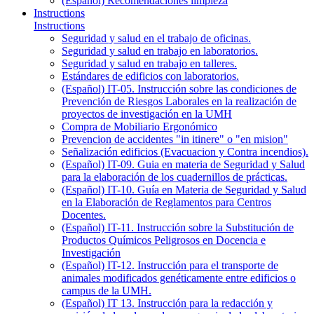
(Español) Recomendaciones limpieza
Instructions
Instructions
Seguridad y salud en el trabajo de oficinas.
Seguridad y salud en trabajo en laboratorios.
Seguridad y salud en trabajo en talleres.
Estándares de edificios con laboratorios.
(Español) IT-05. Instrucción sobre las condiciones de
Prevención de Riesgos Laborales en la realización de
proyectos de investigación en la UMH
Compra de Mobiliario Ergonómico
Prevencion de accidentes "in itinere" o "en mision"
Señalización edificios (Evacuacion y Contra incendios).
(Español) IT-09. Guia en materia de Seguridad y Salud
para la elaboración de los cuadernillos de prácticas.
(Español) IT-10. Guía en Materia de Seguridad y Salud
en la Elaboración de Reglamentos para Centros
Docentes.
(Español) IT-11. Instrucción sobre la Substitución de
Productos Químicos Peligrosos en Docencia e
Investigación
(Español) IT-12. Instrucción para el transporte de
animales modificados genéticamente entre edificios o
campus de la UMH.
(Español) IT 13. Instrucción para la redacción y