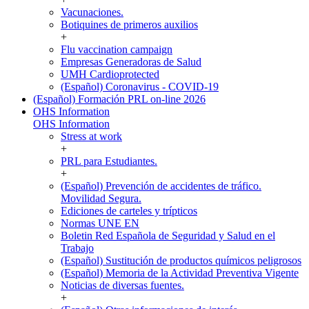
Vacunaciones.
Botiquines de primeros auxilios
+
Flu vaccination campaign
Empresas Generadoras de Salud
UMH Cardioprotected
(Español) Coronavirus - COVID-19
(Español) Formación PRL on-line 2026
OHS Information
OHS Information
Stress at work
+
PRL para Estudiantes.
+
(Español) Prevención de accidentes de tráfico.
Movilidad Segura.
Ediciones de carteles y trípticos
Normas UNE EN
Boletin Red Española de Seguridad y Salud en el
Trabajo
(Español) Sustitución de productos químicos peligrosos
(Español) Memoria de la Actividad Preventiva Vigente
Noticias de diversas fuentes.
+