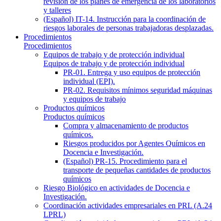
revisión de los planes de emergencia de los laboratorios
y talleres
(Español) IT-14. Instrucción para la coordinación de
riesgos laborales de personas trabajadoras desplazadas.
Procedimientos
Procedimientos
Equipos de trabajo y de protección individual
Equipos de trabajo y de protección individual
PR-01. Entrega y uso equipos de protección
individual (EPI).
PR-02. Requisitos mínimos seguridad máquinas
y equipos de trabajo
Productos químicos
Productos químicos
Compra y almacenamiento de productos
químicos.
Riesgos producidos por Agentes Químicos en
Docencia e Investigación.
(Español) PR-15. Procedimiento para el
transporte de pequeñas cantidades de productos
químicos
Riesgo Biológico en actividades de Docencia e
Investigación.
Coordinación actividades empresariales en PRL (A.24
LPRL)