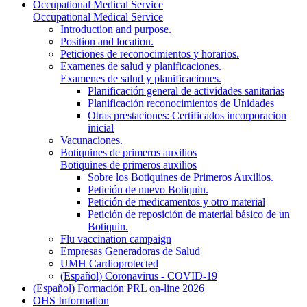
Occupational Medical Service
Occupational Medical Service
Introduction and purpose.
Position and location.
Peticiones de reconocimientos y horarios.
Examenes de salud y planificaciones.
Examenes de salud y planificaciones.
Planificación general de actividades sanitarias
Planificación reconocimientos de Unidades
Otras prestaciones: Certificados incorporacion
inicial
Vacunaciones.
Botiquines de primeros auxilios
Botiquines de primeros auxilios
Sobre los Botiquines de Primeros Auxilios.
Petición de nuevo Botiquin.
Petición de medicamentos y otro material
Petición de reposición de material básico de un
Botiquin.
Flu vaccination campaign
Empresas Generadoras de Salud
UMH Cardioprotected
(Español) Coronavirus - COVID-19
(Español) Formación PRL on-line 2026
OHS Information