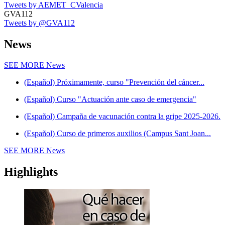
Tweets by AEMET_CValencia
GVA112
Tweets by @GVA112
News
SEE MORE
News
(Español) Próximamente, curso "Prevención del cáncer...
(Español) Curso "Actuación ante caso de emergencia"
(Español) Campaña de vacunación contra la gripe 2025-2026.
(Español) Curso de primeros auxilios (Campus Sant Joan...
SEE MORE
News
Highlights