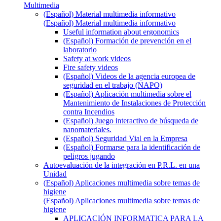
Multimedia
(Español) Material multimedia informativo
(Español) Material multimedia informativo
Useful information about ergonomics
(Español) Formación de prevención en el
laboratorio
Safety at work videos
Fire safety videos
(Español) Videos de la agencia europea de
seguridad en el trabajo (NAPO)
(Español) Aplicación multimedia sobre el
Mantenimiento de Instalaciones de Protección
contra Incendios
(Español) Juego interactivo de búsqueda de
nanomateriales.
(Español) Seguridad Vial en la Empresa
(Español) Formarse para la identificación de
peligros jugando
Autoevaluación de la integración en P.R.L. en una
Unidad
(Español) Aplicaciones multimedia sobre temas de
higiene
(Español) Aplicaciones multimedia sobre temas de
higiene
APLICACIÓN INFORMATICA PARA LA