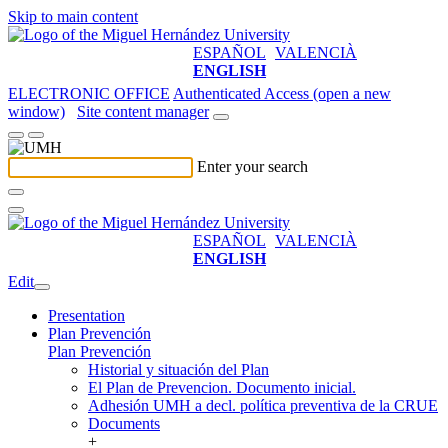
Skip to main content
ESPAÑOL
VALENCIÀ
ENGLISH
ELECTRONIC OFFICE
Authenticated Access (open a new
window)
Site content manager
Enter your search
ESPAÑOL
VALENCIÀ
ENGLISH
Edit
Presentation
Plan Prevención
Plan Prevención
Historial y situación del Plan
El Plan de Prevencion. Documento inicial.
Adhesión UMH a decl. política preventiva de la CRUE
Documents
+