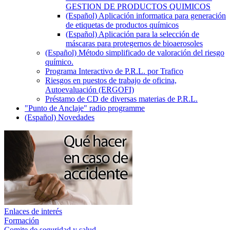
GESTION DE PRODUCTOS QUIMICOS
(Español) Aplicación informatica para generación
de etiquetas de productos químicos
(Español) Aplicación para la selección de
máscaras para protegernos de bioaerosoles
(Español) Método simplificado de valoración del riesgo
químico.
Programa Interactivo de P.R.L. por Trafico
Riesgos en puestos de trabajo de oficina,
Autoevaluación (ERGOFI)
Préstamo de CD de diversas materias de P.R.L.
"Punto de Anclaje" radio programme
(Español) Novedades
Enlaces de interés
Formación
Comite de seguridad y salud