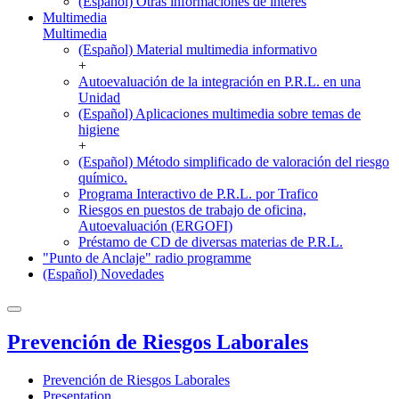
(Español) Otras informaciones de interés
Multimedia
Multimedia
(Español) Material multimedia informativo
+
Autoevaluación de la integración en P.R.L. en una
Unidad
(Español) Aplicaciones multimedia sobre temas de
higiene
+
(Español) Método simplificado de valoración del riesgo
químico.
Programa Interactivo de P.R.L. por Trafico
Riesgos en puestos de trabajo de oficina,
Autoevaluación (ERGOFI)
Préstamo de CD de diversas materias de P.R.L.
"Punto de Anclaje" radio programme
(Español) Novedades
Prevención de Riesgos Laborales
Prevención de Riesgos Laborales
Presentation