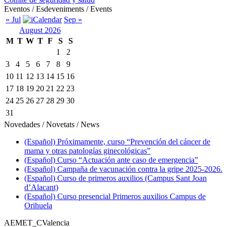
Eventos / Esdeveniments / Events
« Jul
Sep »
August 2026
M
T
W
T
F
S
S
1
2
3
4
5
6
7
8
9
10
11
12
13
14
15
16
17
18
19
20
21
22
23
24
25
26
27
28
29
30
31
Novedades / Novetats / News
(Español) Próximamente, curso “Prevención del cáncer de
mama y otras patologías ginecológicas”
(Español) Curso “Actuación ante caso de emergencia”
(Español) Campaña de vacunación contra la gripe 2025-2026.
(Español) Curso de primeros auxilios (Campus Sant Joan
d’Alacant)
(Español) Curso presencial Primeros auxilios Campus de
Orihuela
AEMET_CValencia