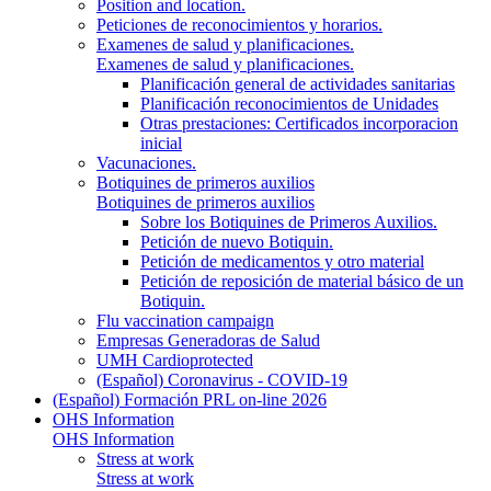
Position and location.
Peticiones de reconocimientos y horarios.
Examenes de salud y planificaciones.
Examenes de salud y planificaciones.
Planificación general de actividades sanitarias
Planificación reconocimientos de Unidades
Otras prestaciones: Certificados incorporacion
inicial
Vacunaciones.
Botiquines de primeros auxilios
Botiquines de primeros auxilios
Sobre los Botiquines de Primeros Auxilios.
Petición de nuevo Botiquin.
Petición de medicamentos y otro material
Petición de reposición de material básico de un
Botiquin.
Flu vaccination campaign
Empresas Generadoras de Salud
UMH Cardioprotected
(Español) Coronavirus - COVID-19
(Español) Formación PRL on-line 2026
OHS Information
OHS Information
Stress at work
Stress at work