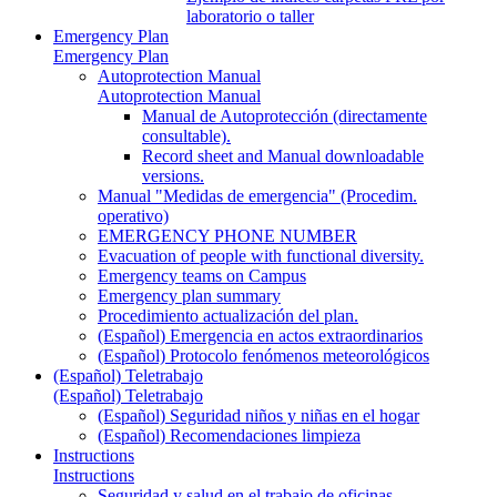
laboratorio o taller
Emergency Plan
Emergency Plan
Autoprotection Manual
Autoprotection Manual
Manual de Autoprotección (directamente
consultable).
Record sheet and Manual downloadable
versions.
Manual "Medidas de emergencia" (Procedim.
operativo)
EMERGENCY PHONE NUMBER
Evacuation of people with functional diversity.
Emergency teams on Campus
Emergency plan summary
Procedimiento actualización del plan.
(Español) Emergencia en actos extraordinarios
(Español) Protocolo fenómenos meteorológicos
(Español) Teletrabajo
(Español) Teletrabajo
(Español) Seguridad niños y niñas en el hogar
(Español) Recomendaciones limpieza
Instructions
Instructions
Seguridad y salud en el trabajo de oficinas.