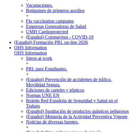
Vacunaciones.
Botiquines de primeros auxilios
+
Flu vaccination campaign
Empresas Generadoras de Salud
UMH Cardioprotected
(Español) Coronavirus - COVID-19
(Español) Formación PRL on-line 2026
OHS Information
OHS Information
Stress at work
+
PRL para Estudiantes.
+
(Español) Prevención de accidentes de tráfico.
Movilidad Segura.
Ediciones de carteles y trípticos
Normas UNE EN
Boletin Red Española de Seguridad y Salud en el
Trabajo
(Español) Sustitución de productos químicos peligrosos
(Español) Memoria de la Actividad Preventiva Vigente
Noticias de diversas fuentes.
+