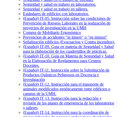
Seguridad y salud en trabajo en laboratorios.
Seguridad y salud en trabajo en talleres.
Estándares de edificios con laboratorios.
(Español) IT-05. Instrucción sobre las condiciones de
Prevención de Riesgos Laborales en la realización de
proyectos de investigación en la UMH
Compra de Mobiliario Ergonómico
Prevencion de accidentes "in itinere" o "en mision"
Señalización edificios (Evacuacion y Contra incendios).
(Español) IT-09. Guia en materia de Seguridad y Salud
para la elaboración de los cuadernillos de prácticas.
(Español) IT-10. Guía en Materia de Seguridad y Salud
en la Elaboración de Reglamentos para Centros
Docentes.
(Español) IT-11. Instrucción sobre la Substitución de
Productos Químicos Peligrosos en Docencia e
Investigación
(Español) IT-12. Instrucción para el transporte de
animales modificados genéticamente entre edificios o
campus de la UMH.
(Español) IT 13. Instrucción para la redacción y
revisión de los planes de emergencia de los laboratorios
y talleres
(Español) IT-14. Instrucción para la coordinación de