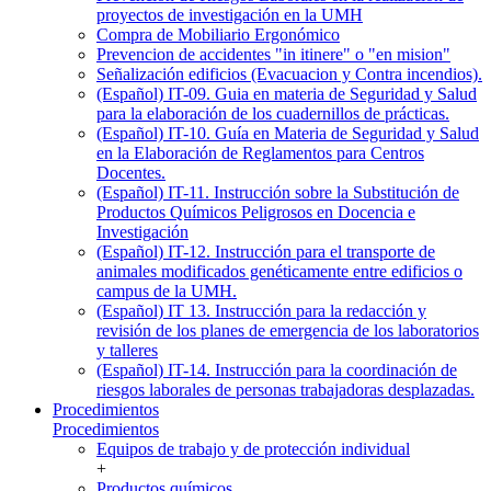
proyectos de investigación en la UMH
Compra de Mobiliario Ergonómico
Prevencion de accidentes "in itinere" o "en mision"
Señalización edificios (Evacuacion y Contra incendios).
(Español) IT-09. Guia en materia de Seguridad y Salud
para la elaboración de los cuadernillos de prácticas.
(Español) IT-10. Guía en Materia de Seguridad y Salud
en la Elaboración de Reglamentos para Centros
Docentes.
(Español) IT-11. Instrucción sobre la Substitución de
Productos Químicos Peligrosos en Docencia e
Investigación
(Español) IT-12. Instrucción para el transporte de
animales modificados genéticamente entre edificios o
campus de la UMH.
(Español) IT 13. Instrucción para la redacción y
revisión de los planes de emergencia de los laboratorios
y talleres
(Español) IT-14. Instrucción para la coordinación de
riesgos laborales de personas trabajadoras desplazadas.
Procedimientos
Procedimientos
Equipos de trabajo y de protección individual
+
Productos químicos