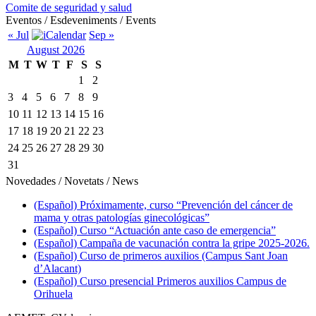
Comite de seguridad y salud
Eventos / Esdeveniments / Events
« Jul
Sep »
August 2026
M
T
W
T
F
S
S
1
2
3
4
5
6
7
8
9
10
11
12
13
14
15
16
17
18
19
20
21
22
23
24
25
26
27
28
29
30
31
Novedades / Novetats / News
(Español) Próximamente, curso “Prevención del cáncer de
mama y otras patologías ginecológicas”
(Español) Curso “Actuación ante caso de emergencia”
(Español) Campaña de vacunación contra la gripe 2025-2026.
(Español) Curso de primeros auxilios (Campus Sant Joan
d’Alacant)
(Español) Curso presencial Primeros auxilios Campus de
Orihuela