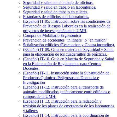
Seguridad y salud en el trabajo de oficinas.
Seguridad y salud en trabajo en laboratorios.
Seguridad y salud en trabajo en talleres.
Estándares de edificios con laboratorios.
(Español) IT-05. Instrucción sobre las condiciones de
Prevención de Riesgos Laborales en la realización de
proyectos de investigación en la UMH
Compra de Mobiliario Ergonómico
Prevencion de accidentes "in itinere" o "en mision"
Señalización edificios (Evacuacion y Contra incendios).
(Español) IT-09. Guia en materia de Seguridad y Salud
para la elaboración de los cuadernillos de prácticas.
(Español) IT-10. Guía en Materia de Seguridad y Salud
en la Elaboración de Reglamentos para Centros
Docentes.
(Español) IT-11. Instrucción sobre la Substitución de
Productos Químicos Peligrosos en Docencia e
Investigación
(Español) IT-12. Instrucción para el transporte de
animales modificados genéticamente entre edificios o
campus de la UMH.
(Español) IT 13. Instrucción para la redacción y
revisión de los planes de emergencia de los laboratorios
y talleres
(Español) IT-14. Instrucción para la coordinación de