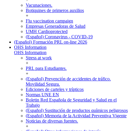
Vacunaciones.
Botiquines de primeros auxilios
+
Flu vaccination campaign
Empresas Generadoras de Salud
UMH Cardioprotected
(Español) Coronavirus - COVID-19
(Español) Formación PRL on-line 2026
OHS Information
OHS Information
Stress at work
+
PRL para Estudiantes.
+
(Español) Prevención de accidentes de tráfico.
Movilidad Segura.
Ediciones de carteles y trípticos
Normas UNE EN
Boletin Red Española de Seguridad y Salud en el
Trabajo
(Español) Sustitución de productos químicos peligrosos
(Español) Memoria de la Actividad Preventiva Vigente
Noticias de diversas fuentes.
+