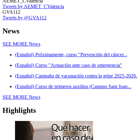
AEMET_CValencia
Tweets by AEMET_CValencia
GVA112
Tweets by @GVA112
News
SEE MORE
News
(Español) Próximamente, curso "Prevención del cáncer...
(Español) Curso "Actuación ante caso de emergencia"
(Español) Campaña de vacunación contra la gripe 2025-2026.
(Español) Curso de primeros auxilios (Campus Sant Joan...
SEE MORE
News
Highlights