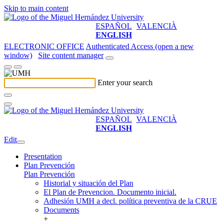
Skip to main content
ESPAÑOL
VALENCIÀ
ENGLISH
ELECTRONIC OFFICE
Authenticated Access (open a new
window)
Site content manager
Enter your search
ESPAÑOL
VALENCIÀ
ENGLISH
Edit
Presentation
Plan Prevención
Plan Prevención
Historial y situación del Plan
El Plan de Prevencion. Documento inicial.
Adhesión UMH a decl. política preventiva de la CRUE
Documents
+