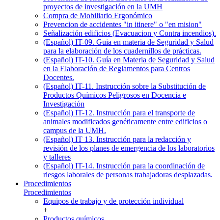
proyectos de investigación en la UMH
Compra de Mobiliario Ergonómico
Prevencion de accidentes "in itinere" o "en mision"
Señalización edificios (Evacuacion y Contra incendios).
(Español) IT-09. Guia en materia de Seguridad y Salud
para la elaboración de los cuadernillos de prácticas.
(Español) IT-10. Guía en Materia de Seguridad y Salud
en la Elaboración de Reglamentos para Centros
Docentes.
(Español) IT-11. Instrucción sobre la Substitución de
Productos Químicos Peligrosos en Docencia e
Investigación
(Español) IT-12. Instrucción para el transporte de
animales modificados genéticamente entre edificios o
campus de la UMH.
(Español) IT 13. Instrucción para la redacción y
revisión de los planes de emergencia de los laboratorios
y talleres
(Español) IT-14. Instrucción para la coordinación de
riesgos laborales de personas trabajadoras desplazadas.
Procedimientos
Procedimientos
Equipos de trabajo y de protección individual
+
Productos químicos