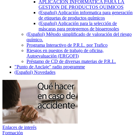
APLICACIÓN INFORMATICA PARA LA
GESTION DE PRODUCTOS QUIMICOS
(Español) Aplicación informatica para generación
de etiquetas de productos químicos
(Español) Aplicación para la selección de
máscaras para protegernos de bioaerosoles
(Español) Método simplificado de valoración del riesgo
químico.
Programa Interactivo de P.R.L. por Trafico
Riesgos en puestos de trabajo de oficina,
Autoevaluación (ERGOFI)
Préstamo de CD de diversas materias de P.R.L.
"Punto de Anclaje" radio programme
(Español) Novedades
Enlaces de interés
Formación