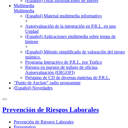
(Español) Otras informaciones de interés
Multimedia
Multimedia
(Español) Material multimedia informativo
+
Autoevaluación de la integración en P.R.L. en una
Unidad
(Español) Aplicaciones multimedia sobre temas de
higiene
+
(Español) Método simplificado de valoración del riesgo
químico.
Programa Interactivo de P.R.L. por Trafico
Riesgos en puestos de trabajo de oficina,
Autoevaluación (ERGOFI)
Préstamo de CD de diversas materias de P.R.L.
"Punto de Anclaje" radio programme
(Español) Novedades
Prevención de Riesgos Laborales
Prevención de Riesgos Laborales
Presentation