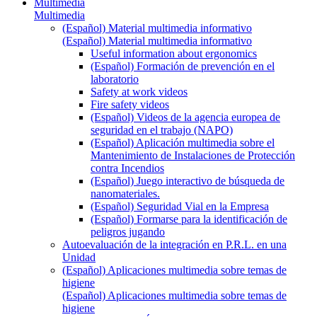
Multimedia
Multimedia
(Español) Material multimedia informativo
(Español) Material multimedia informativo
Useful information about ergonomics
(Español) Formación de prevención en el
laboratorio
Safety at work videos
Fire safety videos
(Español) Videos de la agencia europea de
seguridad en el trabajo (NAPO)
(Español) Aplicación multimedia sobre el
Mantenimiento de Instalaciones de Protección
contra Incendios
(Español) Juego interactivo de búsqueda de
nanomateriales.
(Español) Seguridad Vial en la Empresa
(Español) Formarse para la identificación de
peligros jugando
Autoevaluación de la integración en P.R.L. en una
Unidad
(Español) Aplicaciones multimedia sobre temas de
higiene
(Español) Aplicaciones multimedia sobre temas de
higiene