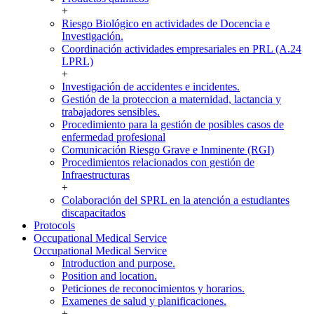
+
Riesgo Biológico en actividades de Docencia e
Investigación.
Coordinación actividades empresariales en PRL (A.24
LPRL)
+
Investigación de accidentes e incidentes.
Gestión de la proteccion a maternidad, lactancia y
trabajadores sensibles.
Procedimiento para la gestión de posibles casos de
enfermedad profesional
Comunicación Riesgo Grave e Inminente (RGI)
Procedimientos relacionados con gestión de
Infraestructuras
+
Colaboración del SPRL en la atención a estudiantes
discapacitados
Protocols
Occupational Medical Service
Occupational Medical Service
Introduction and purpose.
Position and location.
Peticiones de reconocimientos y horarios.
Examenes de salud y planificaciones.
+