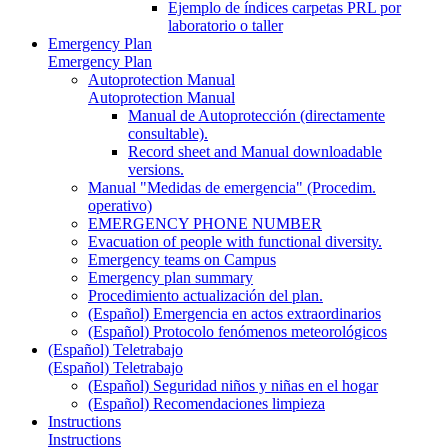
Ejemplo de índices carpetas PRL por
laboratorio o taller
Emergency Plan
Emergency Plan
Autoprotection Manual
Autoprotection Manual
Manual de Autoprotección (directamente
consultable).
Record sheet and Manual downloadable
versions.
Manual "Medidas de emergencia" (Procedim.
operativo)
EMERGENCY PHONE NUMBER
Evacuation of people with functional diversity.
Emergency teams on Campus
Emergency plan summary
Procedimiento actualización del plan.
(Español) Emergencia en actos extraordinarios
(Español) Protocolo fenómenos meteorológicos
(Español) Teletrabajo
(Español) Teletrabajo
(Español) Seguridad niños y niñas en el hogar
(Español) Recomendaciones limpieza
Instructions
Instructions