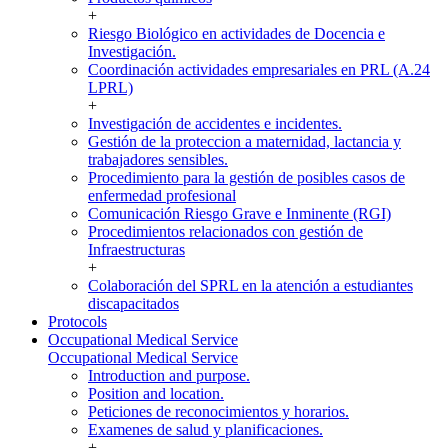
+
Riesgo Biológico en actividades de Docencia e
Investigación.
Coordinación actividades empresariales en PRL (A.24
LPRL)
+
Investigación de accidentes e incidentes.
Gestión de la proteccion a maternidad, lactancia y
trabajadores sensibles.
Procedimiento para la gestión de posibles casos de
enfermedad profesional
Comunicación Riesgo Grave e Inminente (RGI)
Procedimientos relacionados con gestión de
Infraestructuras
+
Colaboración del SPRL en la atención a estudiantes
discapacitados
Protocols
Occupational Medical Service
Occupational Medical Service
Introduction and purpose.
Position and location.
Peticiones de reconocimientos y horarios.
Examenes de salud y planificaciones.
+