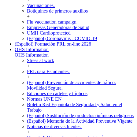
Vacunaciones.
Botiquines de primeros auxilios
+
Flu vaccination campaign
Empresas Generadoras de Salud
UMH Cardioprotected
(Español) Coronavirus - COVID-19
(Español) Formación PRL on-line 2026
OHS Information
OHS Information
Stress at work
+
PRL para Estudiantes.
+
(Español) Prevención de accidentes de tráfico.
Movilidad Segura.
Ediciones de carteles y trípticos
Normas UNE EN
Boletin Red Española de Seguridad y Salud en el
Trabajo
(Español) Sustitución de productos químicos peligrosos
(Español) Memoria de la Actividad Preventiva Vigente
Noticias de diversas fuentes.
+