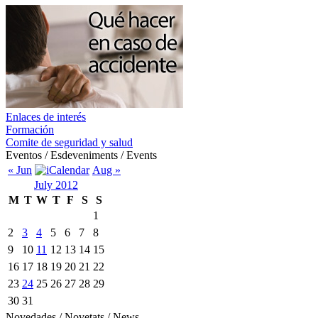
Enlaces de interés
Formación
Comite de seguridad y salud
Eventos / Esdeveniments / Events
« Jun
Aug »
July 2012
M
T
W
T
F
S
S
1
2
3
4
5
6
7
8
9
10
11
12
13
14
15
16
17
18
19
20
21
22
23
24
25
26
27
28
29
30
31
Novedades / Novetats / News