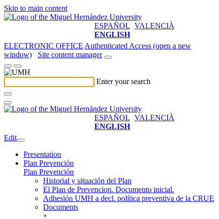
Skip to main content
ESPAÑOL
VALENCIÀ
ENGLISH
ELECTRONIC OFFICE
Authenticated Access (open a new
window)
Site content manager
Enter your search
ESPAÑOL
VALENCIÀ
ENGLISH
Edit
Presentation
Plan Prevención
Plan Prevención
Historial y situación del Plan
El Plan de Prevencion. Documento inicial.
Adhesión UMH a decl. política preventiva de la CRUE
Documents
+