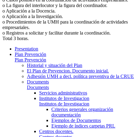
o La figura del interlocutor y la figura del coordinador.
o Aplicación a la Docencia.
o Aplicación a la Investigación.
o Procedimientos de la UMH para la coordinación de actividades
empresariales.
o Registros a solicitar y facilitar durante la coordinación.
Total 3 horas.
Presentation
Plan Prevención
Plan Prevención
Historial y situación del Plan
El Plan de Prevencion. Documento inicial.
Adhesión UMH a decl. política preventiva de la CRUE
Documents
Documents
Servicios administrativos
Institutos de Investigacion
Institutos de Investigacion
Criterios generales organización
documentación
Ejemplos de Documentos
Ejemplo de índices carpetas PRL
Centros docentes.
Centros docentes.