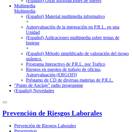
(Español) Otras informaciones de interés
Multimedia
Multimedia
(Español) Material multimedia informativo
+
Autoevaluación de la integración en P.R.L. en una
Unidad
(Español) Aplicaciones multimedia sobre temas de
higiene
+
(Español) Método simplificado de valoración del riesgo
químico.
Programa Interactivo de P.R.L. por Trafico
Riesgos en puestos de trabajo de oficina,
Autoevaluación (ERGOFI)
Préstamo de CD de diversas materias de P.R.L.
"Punto de Anclaje" radio programme
(Español) Novedades
Prevención de Riesgos Laborales
Prevención de Riesgos Laborales
Presentation