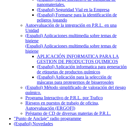
nanomateriales.
(Español) Seguridad Vial en la Empresa
(Español) Formarse para la identificación de
peligros jugando
Autoevaluación de la integración en P.R.L. en una
Unidad
(Español) Aplicaciones multimedia sobre temas de
higiene
(Español) Aplicaciones multimedia sobre temas de
higiene
APLICACIÓN INFORMATICA PARA LA
GESTION DE PRODUCTOS QUIMICOS
(Español) Aplicación informatica para generación
de etiquetas de productos químicos
(Español) Aplicación para la selección de
máscaras para protegernos de bioaerosoles
(Español) Método simplificado de valoración del riesgo
químico.
Programa Interactivo de P.R.L. por Trafico
Riesgos en puestos de trabajo de oficina,
Autoevaluación (ERGOFI)
Préstamo de CD de diversas materias de P.R.L.
"Punto de Anclaje" radio programme
(Español) Novedades