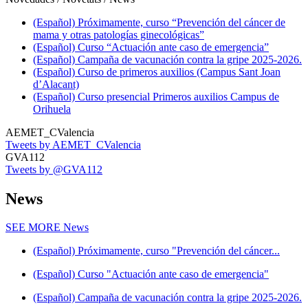
(Español) Próximamente, curso “Prevención del cáncer de
mama y otras patologías ginecológicas”
(Español) Curso “Actuación ante caso de emergencia”
(Español) Campaña de vacunación contra la gripe 2025-2026.
(Español) Curso de primeros auxilios (Campus Sant Joan
d’Alacant)
(Español) Curso presencial Primeros auxilios Campus de
Orihuela
AEMET_CValencia
Tweets by AEMET_CValencia
GVA112
Tweets by @GVA112
News
SEE MORE
News
(Español) Próximamente, curso "Prevención del cáncer...
(Español) Curso "Actuación ante caso de emergencia"
(Español) Campaña de vacunación contra la gripe 2025-2026.