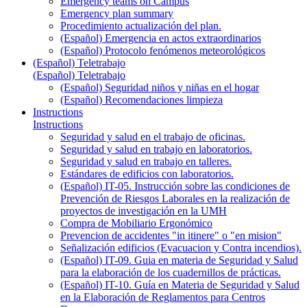
Emergency teams on Campus
Emergency plan summary
Procedimiento actualización del plan.
(Español) Emergencia en actos extraordinarios
(Español) Protocolo fenómenos meteorológicos
(Español) Teletrabajo
(Español) Teletrabajo
(Español) Seguridad niños y niñas en el hogar
(Español) Recomendaciones limpieza
Instructions
Instructions
Seguridad y salud en el trabajo de oficinas.
Seguridad y salud en trabajo en laboratorios.
Seguridad y salud en trabajo en talleres.
Estándares de edificios con laboratorios.
(Español) IT-05. Instrucción sobre las condiciones de
Prevención de Riesgos Laborales en la realización de
proyectos de investigación en la UMH
Compra de Mobiliario Ergonómico
Prevencion de accidentes "in itinere" o "en mision"
Señalización edificios (Evacuacion y Contra incendios).
(Español) IT-09. Guia en materia de Seguridad y Salud
para la elaboración de los cuadernillos de prácticas.
(Español) IT-10. Guía en Materia de Seguridad y Salud
en la Elaboración de Reglamentos para Centros