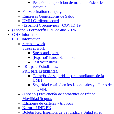
Petición de reposición de material básico de un
Botiquin.
Flu vaccination campaign
Empresas Generadoras de Salud
UMH Cardioprotected
(Español) Coronavirus - COVID-19
(Español) Formación PRL on-line 2026
OHS Information
OHS Information
Stress at work
Stress at work
Stress and sport.
(Español) Pausa Saludable
Test your stress
PRL para Estudiantes.
PRL para Estudiantes.
Consejos de seguridad para estudiantes de la
UMH
Seguridad y salud en los laboratorios y talleres de
la UMH.
(Español) Prevención de accidentes de tráfico.
Movilidad Segura.
Ediciones de carteles y trípticos
Normas UNE EN
Boletin Red Española de Seguridad y Salud en el