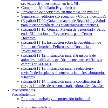
proyectos de investigación en la UMH
Compra de Mobiliario Ergonómico
Prevencion de accidentes "in itinere" o "en mision"
Señalización edificios (Evacuacion y Contra incendios).
(Español) IT-09. Guia en materia de Seguridad y Salud
para la elaboración de los cuadernillos de prácticas.
(Español) IT-10. Guía en Materia de Seguridad y Salud
en la Elaboración de Reglamentos para Centros
Docentes.
(Español) IT-11. Instrucción sobre la Substitución de
Productos Químicos Peligrosos en Docencia e
Investigación
(Español) IT-12. Instrucción para el transporte de
animales modificados genéticamente entre edificios o
campus de la UMH.
(Español) IT 13. Instrucción para la redacción y
revisión de los planes de emergencia de los laboratorios
y talleres
(Español) IT-14. Instrucción para la coordinación de
riesgos laborales de personas trabajadoras desplazadas.
Procedimientos
Procedimientos
Equipos de trabajo y de protección individual
+
Productos químicos