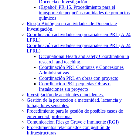
Docencia e Investigación.
(Español) PR-15. Procedimiento para el
transporte de pequeñas cantidades de productos
químicos
Riesgo Biológico en actividades de Docencia e
Investigación.
Coordinación actividades empresariales en PRL (A.24
LPRL)
Coordinación actividades empresariales en PRL (A.24
LPRL)
Occupational Heath and safety Coordination in
research and teaching.
Coordinación PRL Contratas y Concesiones
Administrativas.
Coordinación PRL en obras con proyecto
Coordinacion PRL pequeñas Obras o
Instalaciones sin proyecto
Investigación de accidentes e incidentes.
Gestión de la proteccion a maternidad, lactancia y
trabajadores sensibles.
Procedimiento para la gestión de posibles casos de
enfermedad profesional
Comunicación Riesgo Grave e Inminente (RGI)
Procedimientos relacionados con gestión de
Infraestructuras