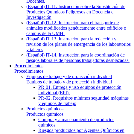
Docentes.
(Español) IT-11. Instrucción sobre la Substitución de
Productos Químicos Peligrosos en Docencia e
Investigación
(Español) IT-12. Instrucción para el transporte de
animales modificados genéticamente entre edificios o
campus de la UMH.
(Español) IT 13. Instrucción para la redacción y
revisión de los planes de emergencia de los laboratorios
y talleres
(Español) IT-14. Instrucción para la coordinación de
riesgos laborales de personas trabajadoras desplazadas.
Procedimientos
Procedimientos
Equipos de trabajo y de protección individual
Equipos de trabajo y de protección individual
PR-01. Entrega y uso equipos de protección
individual (EPI).
PR-02. Requisitos mínimos seguridad máquinas
y equipos de trabajo
Productos químicos
Productos químicos
Compra y almacenamiento de productos
químicos.
Riesgos producidos por Agentes Químicos en