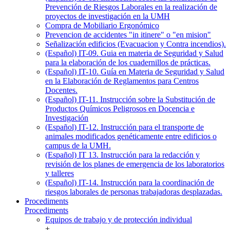
Prevención de Riesgos Laborales en la realización de
proyectos de investigación en la UMH
Compra de Mobiliario Ergonómico
Prevencion de accidentes "in itinere" o "en mision"
Señalización edificios (Evacuacion y Contra incendios).
(Español) IT-09. Guia en materia de Seguridad y Salud
para la elaboración de los cuadernillos de prácticas.
(Español) IT-10. Guía en Materia de Seguridad y Salud
en la Elaboración de Reglamentos para Centros
Docentes.
(Español) IT-11. Instrucción sobre la Substitución de
Productos Químicos Peligrosos en Docencia e
Investigación
(Español) IT-12. Instrucción para el transporte de
animales modificados genéticamente entre edificios o
campus de la UMH.
(Español) IT 13. Instrucción para la redacción y
revisión de los planes de emergencia de los laboratorios
y talleres
(Español) IT-14. Instrucción para la coordinación de
riesgos laborales de personas trabajadoras desplazadas.
Procediments
Procediments
Equipos de trabajo y de protección individual
+