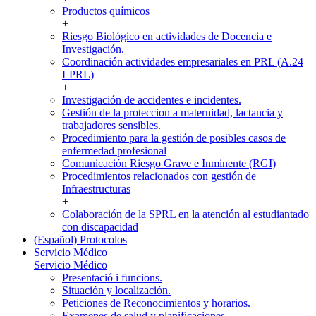
Productos químicos
+
Riesgo Biológico en actividades de Docencia e
Investigación.
Coordinación actividades empresariales en PRL (A.24
LPRL)
+
Investigación de accidentes e incidentes.
Gestión de la proteccion a maternidad, lactancia y
trabajadores sensibles.
Procedimiento para la gestión de posibles casos de
enfermedad profesional
Comunicación Riesgo Grave e Inminente (RGI)
Procedimientos relacionados con gestión de
Infraestructuras
+
Colaboración de la SPRL en la atención al estudiantado
con discapacidad
(Español) Protocolos
Servicio Médico
Servicio Médico
Presentació i funcions.
Situación y localización.
Peticiones de Reconocimientos y horarios.
Examenes de salud y planificaciones.