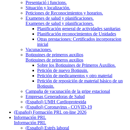
Presentació i funcions.
Situación y localización.
Peticiones de Reconocimientos y horarios.
Examenes de salud y planificaciones.
Examenes de salud y planificaciones.
Planificación general de actividades sanitarias
Planificación reconocimientos de Unidades
Otras prestaciones: Certificados incorporacion
inicial
Vacunaciones.
Botiquines de primeros auxilios
Botiquines de primeros auxilios
Sobre los Botiquines de Primeros Auxilios.
Petición de nuevo Botiquin.
Petición de medicamentos y otro material
Petición de reposición de material básico de un
Botiquin.
Campaña de vacunación de la gripe estacional
Empresas Generadoras de Salud
(Español) UMH Cardioprotegida
(Español) Coronavirus - COVID-19
(Español) Formación PRL on-line 2026
Información PRL
Información PRL
(Español) Estrés laboral