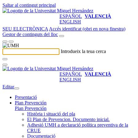
Saltar al contingut principal
ESPAÑOL
VALENCIÀ
ENGLISH
SEU ELECTRÒNICA
Accés identificat (obri en nova finestra)
Gestor de continguts del lloc
Introdueix la teua cerca
ESPAÑOL
VALENCIÀ
ENGLISH
Editar
Presentació
Plan Prevención
Plan Prevención
Història i situació del pla
El Plan de Prevencion. Documento inicial.
Adhesió UMH a declaració política preventiva de la
CRUE
Documentació