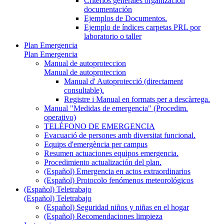
Criterios generales organización
documentación
Ejemplos de Documentos.
Ejemplo de índices carpetas PRL por
laboratorio o taller
Plan Emergencia
Plan Emergencia
Manual de autoproteccion
Manual de autoproteccion
Manual d' Autoprotecció (directament
consultable).
Registre i Manual en formats per a descàrrega.
Manual "Medidas de emergencia" (Procedim.
operativo)
TELÉFONO DE EMERGENCIA
Evacuació de persones amb diversitat funcional.
Equips d'emergència per campus
Resumen actuaciones equipos emergencia.
Procedimiento actualización del plan.
(Español) Emergencia en actos extraordinarios
(Español) Protocolo fenómenos meteorológicos
(Español) Teletrabajo
(Español) Teletrabajo
(Español) Seguridad niños y niñas en el hogar
(Español) Recomendaciones limpieza