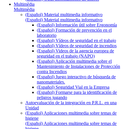
Multimèdia
Multimèdia
(Español) Material multimedia informativo
(Español) Material multimedia informativo
(Español) Información útil sobre Ergonomía
(Español) Formación de prevención en el
laboratorio
(Español) Vídeos de seguridad en el trabajo
(Español) Vídeos de seguridad de incendios
(Español) Videos de la agencia europea de
seguridad en el trabajo (NAPO)
(Español) Aplicación multimedia sobre el
Mantenimiento de Instalaciones de Protección
contra Incendios
(Español) Juego interactivo de búsqueda de
nanomateriales.
(Español) Seguridad Vial en la Empresa
(Español) Formarse para la identificación de
peligros jugando
Autoevaluación de la integración en P.R.L. en una
Unidad
(Español) Aplicaciones multimedia sobre temas de
higiene
(Español) Aplicaciones multimedia sobre temas de
higiene