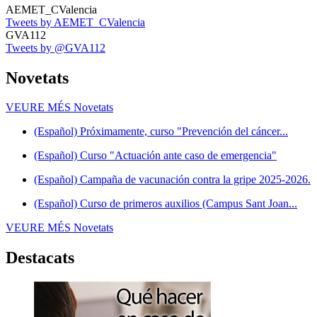
AEMET_CValencia
Tweets by AEMET_CValencia
GVA112
Tweets by @GVA112
Novetats
VEURE MÉS
Novetats
(Español) Próximamente, curso "Prevención del cáncer...
(Español) Curso "Actuación ante caso de emergencia"
(Español) Campaña de vacunación contra la gripe 2025-2026.
(Español) Curso de primeros auxilios (Campus Sant Joan...
VEURE MÉS
Novetats
Destacats