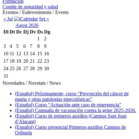
Formación
Comite de seguridad y salud
Eventos / Esdeveniments / Events
« Jul
Set »
Agost 2026
Dl
Dt
Dc
Dj
Dv
Ds
Dg
1
2
3
4
5
6
7
8
9
10
11
12
13
14
15
16
17
18
19
20
21
22
23
24
25
26
27
28
29
30
31
Novedades / Novetats / News
(Español) Próximamente, curso “Prevención del cáncer de
mama y otras patologías ginecológicas”
(Español) Curso “Actuación ante caso de emergencia”
(Español) Campaña de vacunación contra la gripe 2025-2026.
(Español) Curso de primeros auxilios (Campus Sant Joan
d’Alacant)
(Español) Curso presencial Primeros auxilios Campus de
Orihuela