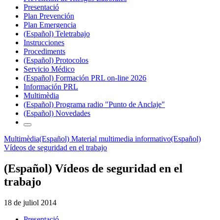
Presentació
Plan Prevención
Plan Emergencia
(Español) Teletrabajo
Instrucciones
Procediments
(Español) Protocolos
Servicio Médico
(Español) Formación PRL on-line 2026
Información PRL
Multimèdia
(Español) Programa radio "Punto de Anclaje"
(Español) Novedades
Multimèdia
(Español) Material multimedia informativo
(Español)
Vídeos de seguridad en el trabajo
(Español) Vídeos de seguridad en el
trabajo
18 de juliol 2014
Presentació