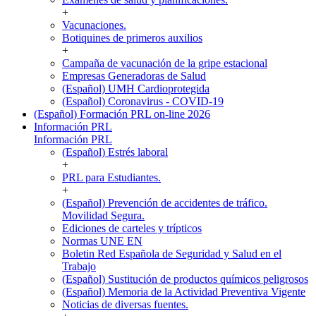
+
Vacunaciones.
Botiquines de primeros auxilios
+
Campaña de vacunación de la gripe estacional
Empresas Generadoras de Salud
(Español) UMH Cardioprotegida
(Español) Coronavirus - COVID-19
(Español) Formación PRL on-line 2026
Información PRL
Información PRL
(Español) Estrés laboral
+
PRL para Estudiantes.
+
(Español) Prevención de accidentes de tráfico.
Movilidad Segura.
Ediciones de carteles y trípticos
Normas UNE EN
Boletin Red Española de Seguridad y Salud en el
Trabajo
(Español) Sustitución de productos químicos peligrosos
(Español) Memoria de la Actividad Preventiva Vigente
Noticias de diversas fuentes.