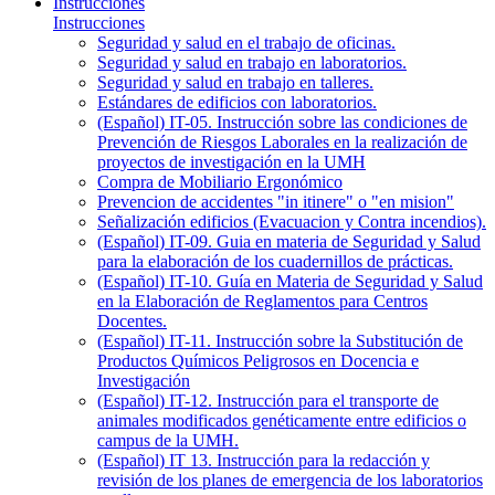
Instrucciones
Instrucciones
Seguridad y salud en el trabajo de oficinas.
Seguridad y salud en trabajo en laboratorios.
Seguridad y salud en trabajo en talleres.
Estándares de edificios con laboratorios.
(Español) IT-05. Instrucción sobre las condiciones de
Prevención de Riesgos Laborales en la realización de
proyectos de investigación en la UMH
Compra de Mobiliario Ergonómico
Prevencion de accidentes "in itinere" o "en mision"
Señalización edificios (Evacuacion y Contra incendios).
(Español) IT-09. Guia en materia de Seguridad y Salud
para la elaboración de los cuadernillos de prácticas.
(Español) IT-10. Guía en Materia de Seguridad y Salud
en la Elaboración de Reglamentos para Centros
Docentes.
(Español) IT-11. Instrucción sobre la Substitución de
Productos Químicos Peligrosos en Docencia e
Investigación
(Español) IT-12. Instrucción para el transporte de
animales modificados genéticamente entre edificios o
campus de la UMH.
(Español) IT 13. Instrucción para la redacción y
revisión de los planes de emergencia de los laboratorios