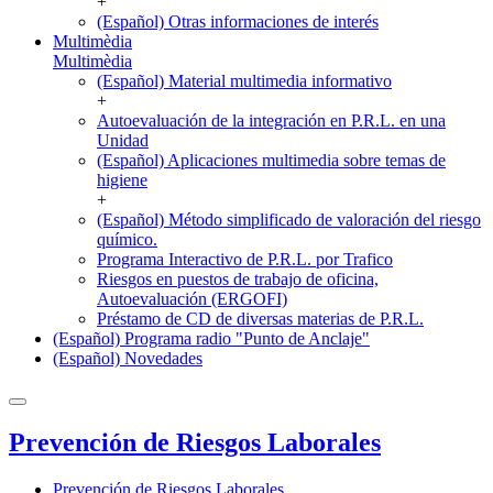
+
(Español) Otras informaciones de interés
Multimèdia
Multimèdia
(Español) Material multimedia informativo
+
Autoevaluación de la integración en P.R.L. en una
Unidad
(Español) Aplicaciones multimedia sobre temas de
higiene
+
(Español) Método simplificado de valoración del riesgo
químico.
Programa Interactivo de P.R.L. por Trafico
Riesgos en puestos de trabajo de oficina,
Autoevaluación (ERGOFI)
Préstamo de CD de diversas materias de P.R.L.
(Español) Programa radio "Punto de Anclaje"
(Español) Novedades
Prevención de Riesgos Laborales
Prevención de Riesgos Laborales