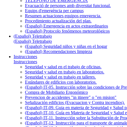
TELÉFONO DE EMERGENCIA
Evacuació de persones amb diversitat funcional.
Equips d'emergència per campus
Resumen actuaciones equipos emergencia.
Procedimiento actualización del plan.
(Español) Emergencia en actos extraordinarios
(Español) Protocolo fenómenos meteorológicos
(Español) Teletrabajo
(Español) Teletrabajo
(Español) Seguridad niños y niñas en el hogar
(Español) Recomendaciones limpieza
Instrucciones
Instrucciones
Seguridad y salud en el trabajo de oficinas.
Seguridad y salud en trabajo en laboratorios.
Seguridad y salud en trabajo en talleres.
Estándares de edificios con laboratorios.
(Español) IT-05. Instrucción sobre las condiciones de P
Compra de Mobiliario Ergonómico
Prevencion de accidentes "in itinere" o "en mision"
Señalización edificios (Evacuacion y Contra incendios).
(Español) IT-09. Guia en materia de Seguridad y Salud par
(Español) IT-10. Guía en Materia de Seguridad y Salud 
(Español) IT-11. Instrucción sobre la Substitución de P
(Español) IT-12. Instrucción para el transporte de anim