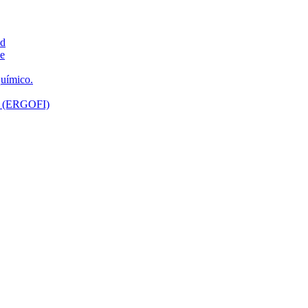
ad
ne
químico.
ón (ERGOFI)