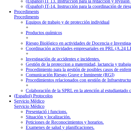
(Español) IT 13. Instrucción para la redacción y revisión 
(Español) IT-14. Instrucción para la coordinación de ries
Procediments
Procediments
Equipos de trabajo y de protección individual
+
Productos químicos
+
Riesgo Biológico en actividades de Docencia e Investiga
Coordinación actividades empresariales en PRL (A.24 
+
Investigación de accidentes e incidentes.
Gestión de la proteccion a maternidad, lactancia y trabaja
Procedimiento para la gestión de posibles casos de enfer
Comunicación Riesgo Grave e Inminente (RGI)
Procedimientos relacionados con gestión de Infraestructu
+
Colaboración de la SPRL en la atención al estudiantado 
(Español) Protocolos
Servicio Médico
Servicio Médico
Presentació i funcions.
Situación y localización.
Peticiones de Reconocimientos y horarios.
Examenes de salud y planificaciones.