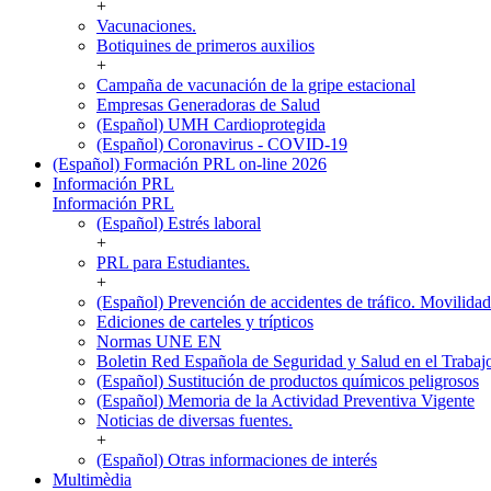
+
Vacunaciones.
Botiquines de primeros auxilios
+
Campaña de vacunación de la gripe estacional
Empresas Generadoras de Salud
(Español) UMH Cardioprotegida
(Español) Coronavirus - COVID-19
(Español) Formación PRL on-line 2026
Información PRL
Información PRL
(Español) Estrés laboral
+
PRL para Estudiantes.
+
(Español) Prevención de accidentes de tráfico. Movilida
Ediciones de carteles y trípticos
Normas UNE EN
Boletin Red Española de Seguridad y Salud en el Trabaj
(Español) Sustitución de productos químicos peligrosos
(Español) Memoria de la Actividad Preventiva Vigente
Noticias de diversas fuentes.
+
(Español) Otras informaciones de interés
Multimèdia