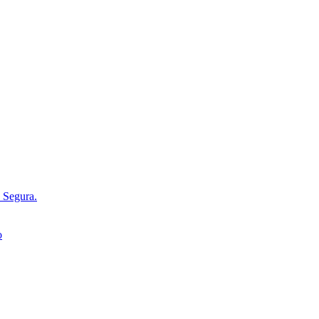
d Segura.
o