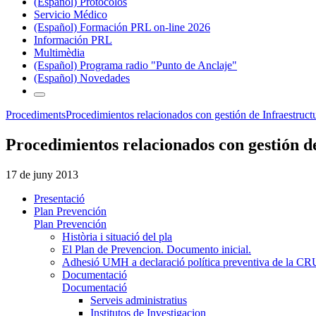
(Español) Protocolos
Servicio Médico
(Español) Formación PRL on-line 2026
Información PRL
Multimèdia
(Español) Programa radio "Punto de Anclaje"
(Español) Novedades
Procediments
Procedimientos relacionados con gestión de Infraestruct
Procedimientos relacionados con gestión d
17 de juny 2013
Presentació
Plan Prevención
Plan Prevención
Història i situació del pla
El Plan de Prevencion. Documento inicial.
Adhesió UMH a declaració política preventiva de la C
Documentació
Documentació
Serveis administratius
Institutos de Investigacion