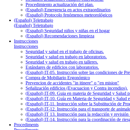
Procedimiento actualización del plan.
(Español) Emergencia en actos extraordinarios
(Español) Protocolo fenómenos meteorológicos
(Español) Teletrabajo
(Español) Teletrabajo
(Español) Seguridad niños y niñas en el hogar
(Español) Recomendaciones limpieza
Instrucciones
Instrucciones
Seguridad y salud en el trabajo de oficinas.
Seguridad y salud en trabajo en laboratorios.
Seguridad y salud en trabajo en talleres.
Estándares de edificios con laboratorios.
(Español) IT-05. Instrucción sobre las condiciones de P
Compra de Mobiliario Ergonómico
Prevencion de accidentes "in itinere" o "en mision"
Señalización edificios (Evacuacion y Contra incendios).
(Español) IT-09. Guia en materia de Seguridad y Salud par
(Español) IT-10. Guía en Materia de Seguridad y Salud 
(Español) IT-11. Instrucción sobre la Substitución de P
(Español) IT-12. Instrucción para el transporte de anim
(Español) IT 13. Instrucción para la redacción y revisión 
(Español) IT-14. Instrucción para la coordinación de ries
Procediments
Procediments