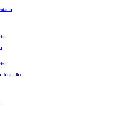
entació
ción
o
ción
rio o taller
.