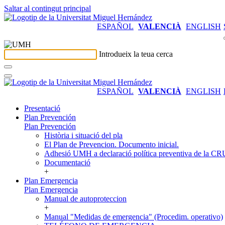
Saltar al contingut principal
ESPAÑOL
VALENCIÀ
ENGLISH
Introdueix la teua cerca
ESPAÑOL
VALENCIÀ
ENGLISH
Presentació
Plan Prevención
Plan Prevención
Història i situació del pla
El Plan de Prevencion. Documento inicial.
Adhesió UMH a declaració política preventiva de la C
Documentació
+
Plan Emergencia
Plan Emergencia
Manual de autoproteccion
+
Manual "Medidas de emergencia" (Procedim. operativo)