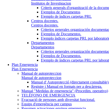
Institutos de Investigacion
Criteris generals d'organització de la docum
Ejemplos de Documentos
Ejemplo de índices carpetas PRL
Centros docentes.
Centros docentes.
Criterios generales organización documenta
Ejemplos de Documentos.
Ejemplo índices carpetas PRL por laboratori
Departamentos
Departamentos
Criterios generales organización documenta
Ejemplos de Documentos.
Ejemplo de índices carpetas PRL por laborato
Plan Emergencia
Plan Emergencia
Manual de autoproteccion
Manual de autoproteccion
Manual d' Autoprotecció (directament consultable)
Registre i Manual en formats per a descàrrega.
Manual "Medidas de emergencia" (Procedim. operativo)
TELÉFONO DE EMERGENCIA
Evacuació de persones amb diversitat funcional.
Equips d'emergència per campus
Resumen actuaciones equipos emergencia.