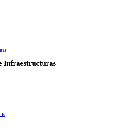
uras
e Infraestructuras
RUE