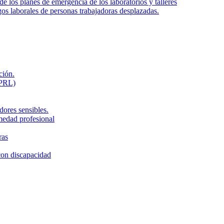
de los planes de emergencia de los laboratorios y talleres
gos laborales de personas trabajadoras desplazadas.
ción.
LPRL)
dores sensibles.
medad profesional
ras
con discapacidad