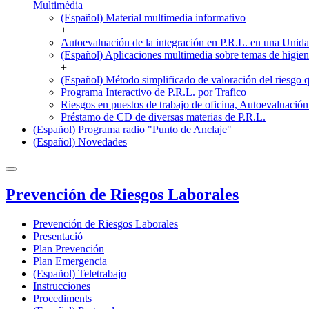
Multimèdia
(Español) Material multimedia informativo
+
Autoevaluación de la integración en P.R.L. en una Unid
(Español) Aplicaciones multimedia sobre temas de higie
+
(Español) Método simplificado de valoración del riesgo 
Programa Interactivo de P.R.L. por Trafico
Riesgos en puestos de trabajo de oficina, Autoevaluaci
Préstamo de CD de diversas materias de P.R.L.
(Español) Programa radio "Punto de Anclaje"
(Español) Novedades
Prevención de Riesgos Laborales
Prevención de Riesgos Laborales
Presentació
Plan Prevención
Plan Emergencia
(Español) Teletrabajo
Instrucciones
Procediments