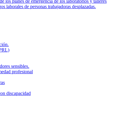
de los planes de emergencia de los laboratorios y talleres
gos laborales de personas trabajadoras desplazadas.
ción.
LPRL)
dores sensibles.
medad profesional
ras
con discapacidad