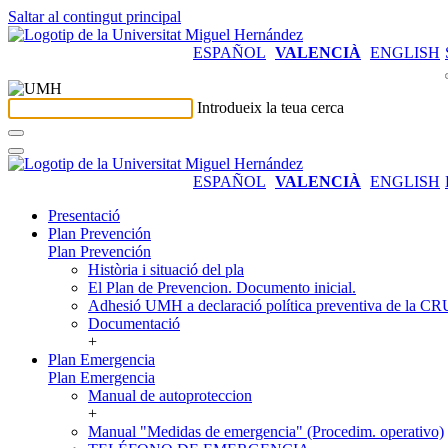
Saltar al contingut principal
ESPAÑOL
VALENCIÀ
ENGLISH
Introdueix la teua cerca
ESPAÑOL
VALENCIÀ
ENGLISH
Presentació
Plan Prevención
Plan Prevención
Història i situació del pla
El Plan de Prevencion. Documento inicial.
Adhesió UMH a declaració política preventiva de la C
Documentació
+
Plan Emergencia
Plan Emergencia
Manual de autoproteccion
+
Manual "Medidas de emergencia" (Procedim. operativo)