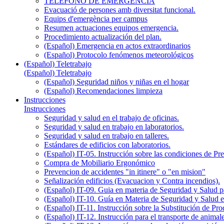
TELÉFONO DE EMERGENCIA
Evacuació de persones amb diversitat funcional.
Equips d'emergència per campus
Resumen actuaciones equipos emergencia.
Procedimiento actualización del plan.
(Español) Emergencia en actos extraordinarios
(Español) Protocolo fenómenos meteorológicos
(Español) Teletrabajo
(Español) Teletrabajo
(Español) Seguridad niños y niñas en el hogar
(Español) Recomendaciones limpieza
Instrucciones
Instrucciones
Seguridad y salud en el trabajo de oficinas.
Seguridad y salud en trabajo en laboratorios.
Seguridad y salud en trabajo en talleres.
Estándares de edificios con laboratorios.
(Español) IT-05. Instrucción sobre las condiciones de P
Compra de Mobiliario Ergonómico
Prevencion de accidentes "in itinere" o "en mision"
Señalización edificios (Evacuacion y Contra incendios).
(Español) IT-09. Guia en materia de Seguridad y Salud par
(Español) IT-10. Guía en Materia de Seguridad y Salud 
(Español) IT-11. Instrucción sobre la Substitución de P
(Español) IT-12. Instrucción para el transporte de anim