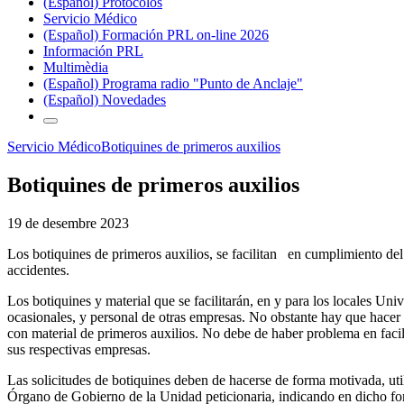
(Español) Protocolos
Servicio Médico
(Español) Formación PRL on-line 2026
Información PRL
Multimèdia
(Español) Programa radio "Punto de Anclaje"
(Español) Novedades
Servicio Médico
Botiquines de primeros auxilios
Botiquines de primeros auxilios
19 de desembre 2023
Los botiquines de primeros auxilios, se facilitan en cumplimiento de
accidentes.
Los botiquines y material que se facilitarán, en y para los locales Un
ocasionales, y personal de otras empresas. No obstante hay que hacer 
con material de primeros auxilios. No debe de haber problema en facil
sus respectivas empresas.
Las solicitudes de botiquines deben de hacerse de forma motivada, util
Órgano de Gobierno de la Unidad peticionaria, indicando en dicho formu