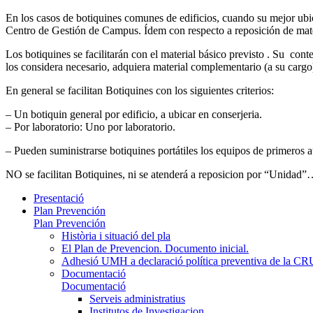
En los casos de botiquines comunes de edificios, cuando su mejor ubica
Centro de Gestión de Campus. Ídem con respecto a reposición de mater
Los botiquines se facilitarán con el material básico previsto . Su con
los considera necesario, adquiera material complementario (a su cargo) 
En general se facilitan Botiquines con los siguientes criterios:
– Un botiquin general por edificio, a ubicar en conserjeria.
– Por laboratorio: Uno por laboratorio.
– Pueden suministrarse botiquines portátiles los equipos de primeros 
NO se facilitan Botiquines, ni se atenderá a reposicion por “Unidad”
Presentació
Plan Prevención
Plan Prevención
Història i situació del pla
El Plan de Prevencion. Documento inicial.
Adhesió UMH a declaració política preventiva de la C
Documentació
Documentació
Serveis administratius
Institutos de Investigacion