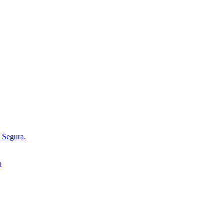
d Segura.
o