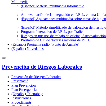
Multimèdia
(Español) Material multimedia informativo
+
Autoevaluación de la integración en P.R.L. en una Unid
(Español) Aplicaciones multimedia sobre temas de higie
+
(Español) Método simplificado de valoración del riesgo 
Programa Interactivo de P.R.L. por Trafico
Riesgos en puestos de trabajo de oficina, Autoevaluaci
Préstamo de CD de diversas materias de P.R.L.
(Español) Programa radio "Punto de Anclaje"
(Español) Novedades
Prevención de Riesgos Laborales
Prevención de Riesgos Laborales
Presentació
Plan Prevención
Plan Emergencia
(Español) Teletrabajo
Instrucciones
Procediments