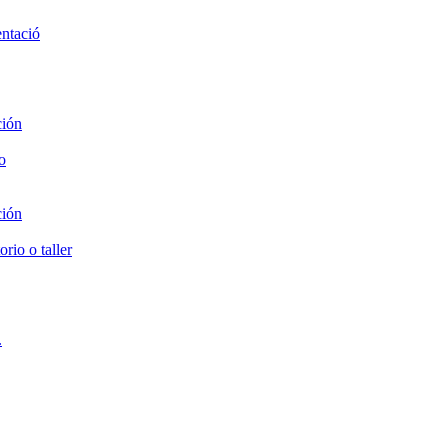
entació
ción
o
ción
rio o taller
.