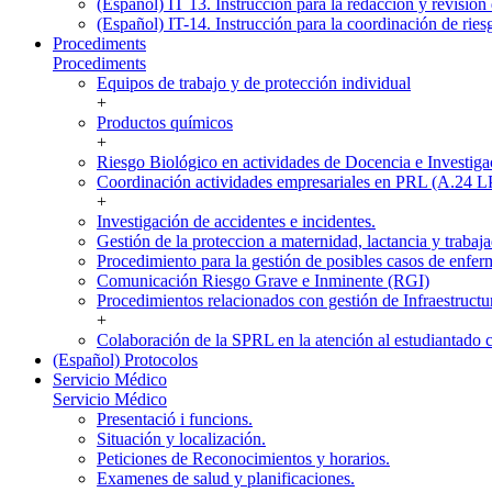
(Español) IT 13. Instrucción para la redacción y revisión 
(Español) IT-14. Instrucción para la coordinación de ries
Procediments
Procediments
Equipos de trabajo y de protección individual
+
Productos químicos
+
Riesgo Biológico en actividades de Docencia e Investiga
Coordinación actividades empresariales en PRL (A.24 
+
Investigación de accidentes e incidentes.
Gestión de la proteccion a maternidad, lactancia y trabaja
Procedimiento para la gestión de posibles casos de enfer
Comunicación Riesgo Grave e Inminente (RGI)
Procedimientos relacionados con gestión de Infraestructu
+
Colaboración de la SPRL en la atención al estudiantado 
(Español) Protocolos
Servicio Médico
Servicio Médico
Presentació i funcions.
Situación y localización.
Peticiones de Reconocimientos y horarios.
Examenes de salud y planificaciones.