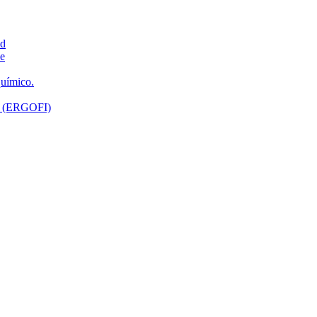
ad
ne
químico.
ón (ERGOFI)