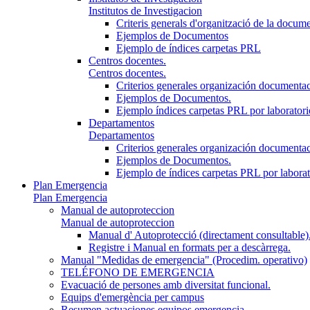
Institutos de Investigacion
Criteris generals d'organització de la docum
Ejemplos de Documentos
Ejemplo de índices carpetas PRL
Centros docentes.
Centros docentes.
Criterios generales organización documenta
Ejemplos de Documentos.
Ejemplo índices carpetas PRL por laboratori
Departamentos
Departamentos
Criterios generales organización documenta
Ejemplos de Documentos.
Ejemplo de índices carpetas PRL por laborato
Plan Emergencia
Plan Emergencia
Manual de autoproteccion
Manual de autoproteccion
Manual d' Autoprotecció (directament consultable)
Registre i Manual en formats per a descàrrega.
Manual "Medidas de emergencia" (Procedim. operativo)
TELÉFONO DE EMERGENCIA
Evacuació de persones amb diversitat funcional.
Equips d'emergència per campus
Resumen actuaciones equipos emergencia.