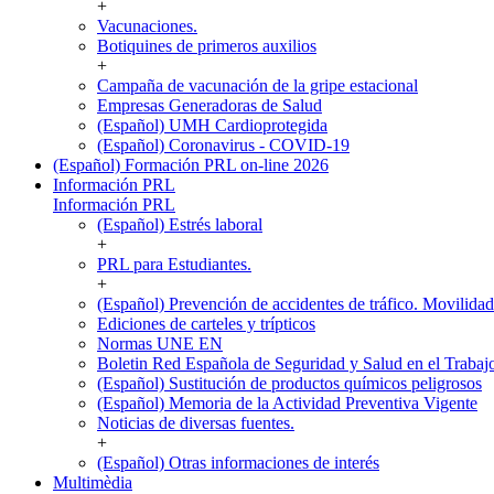
+
Vacunaciones.
Botiquines de primeros auxilios
+
Campaña de vacunación de la gripe estacional
Empresas Generadoras de Salud
(Español) UMH Cardioprotegida
(Español) Coronavirus - COVID-19
(Español) Formación PRL on-line 2026
Información PRL
Información PRL
(Español) Estrés laboral
+
PRL para Estudiantes.
+
(Español) Prevención de accidentes de tráfico. Movilida
Ediciones de carteles y trípticos
Normas UNE EN
Boletin Red Española de Seguridad y Salud en el Trabaj
(Español) Sustitución de productos químicos peligrosos
(Español) Memoria de la Actividad Preventiva Vigente
Noticias de diversas fuentes.
+
(Español) Otras informaciones de interés
Multimèdia