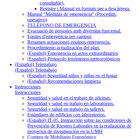
consultable).
Registre i Manual en formats per a descàrrega.
Manual "Medidas de emergencia" (Procedim.
operativo)
TELÉFONO DE EMERGENCIA
Evacuació de persones amb diversitat funcional.
Equips d'emergència per campus
Resumen actuaciones equipos emergencia.
Procedimiento actualización del plan.
(Español) Emergencia en actos extraordinarios
(Español) Protocolo fenómenos meteorológicos
(Español) Teletrabajo
(Español) Teletrabajo
(Español) Seguridad niños y niñas en el hogar
(Español) Recomendaciones limpieza
Instrucciones
Instrucciones
Seguridad y salud en el trabajo de oficinas.
Seguridad y salud en trabajo en laboratorios.
Seguridad y salud en trabajo en talleres.
Estándares de edificios con laboratorios.
(Español) IT-05. Instrucción sobre las condiciones de
Prevención de Riesgos Laborales en la realización de
proyectos de investigación en la UMH
Compra de Mobiliario Ergonómico