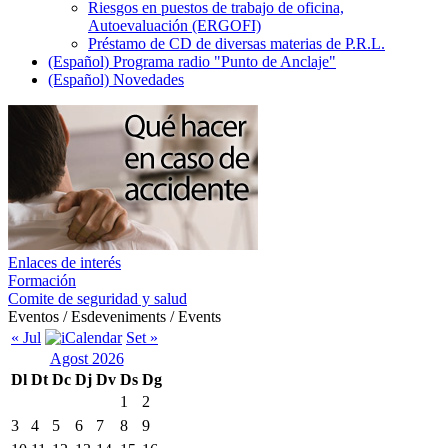
Riesgos en puestos de trabajo de oficina,
Autoevaluación (ERGOFI)
Préstamo de CD de diversas materias de P.R.L.
(Español) Programa radio "Punto de Anclaje"
(Español) Novedades
Enlaces de interés
Formación
Comite de seguridad y salud
Eventos / Esdeveniments / Events
« Jul
Set »
Agost 2026
Dl
Dt
Dc
Dj
Dv
Ds
Dg
1
2
3
4
5
6
7
8
9