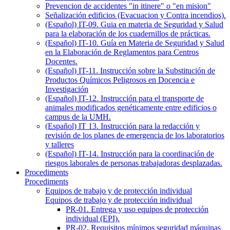
Prevencion de accidentes "in itinere" o "en mision"
Señalización edificios (Evacuacion y Contra incendios).
(Español) IT-09. Guia en materia de Seguridad y Salud
para la elaboración de los cuadernillos de prácticas.
(Español) IT-10. Guía en Materia de Seguridad y Salud
en la Elaboración de Reglamentos para Centros
Docentes.
(Español) IT-11. Instrucción sobre la Substitución de
Productos Químicos Peligrosos en Docencia e
Investigación
(Español) IT-12. Instrucción para el transporte de
animales modificados genéticamente entre edificios o
campus de la UMH.
(Español) IT 13. Instrucción para la redacción y
revisión de los planes de emergencia de los laboratorios
y talleres
(Español) IT-14. Instrucción para la coordinación de
riesgos laborales de personas trabajadoras desplazadas.
Procediments
Procediments
Equipos de trabajo y de protección individual
Equipos de trabajo y de protección individual
PR-01. Entrega y uso equipos de protección
individual (EPI).
PR-02. Requisitos mínimos seguridad máquinas