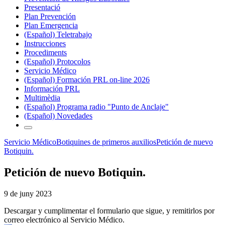
Presentació
Plan Prevención
Plan Emergencia
(Español) Teletrabajo
Instrucciones
Procediments
(Español) Protocolos
Servicio Médico
(Español) Formación PRL on-line 2026
Información PRL
Multimèdia
(Español) Programa radio "Punto de Anclaje"
(Español) Novedades
Servicio Médico
Botiquines de primeros auxilios
Petición de nuevo
Botiquin.
Petición de nuevo Botiquin.
9 de juny 2023
Descargar y cumplimentar el formulario que sigue, y remitirlos por
correo electrónico al Servicio Médico.