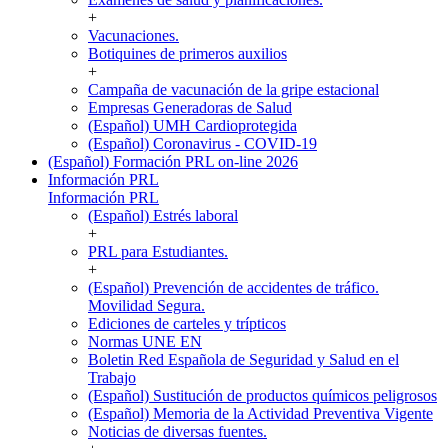
+
Vacunaciones.
Botiquines de primeros auxilios
+
Campaña de vacunación de la gripe estacional
Empresas Generadoras de Salud
(Español) UMH Cardioprotegida
(Español) Coronavirus - COVID-19
(Español) Formación PRL on-line 2026
Información PRL
Información PRL
(Español) Estrés laboral
+
PRL para Estudiantes.
+
(Español) Prevención de accidentes de tráfico.
Movilidad Segura.
Ediciones de carteles y trípticos
Normas UNE EN
Boletin Red Española de Seguridad y Salud en el
Trabajo
(Español) Sustitución de productos químicos peligrosos
(Español) Memoria de la Actividad Preventiva Vigente
Noticias de diversas fuentes.