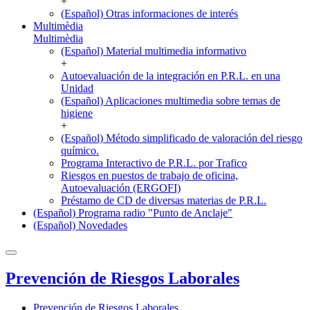
+
(Español) Otras informaciones de interés
Multimèdia
Multimèdia
(Español) Material multimedia informativo
+
Autoevaluación de la integración en P.R.L. en una
Unidad
(Español) Aplicaciones multimedia sobre temas de
higiene
+
(Español) Método simplificado de valoración del riesgo
químico.
Programa Interactivo de P.R.L. por Trafico
Riesgos en puestos de trabajo de oficina,
Autoevaluación (ERGOFI)
Préstamo de CD de diversas materias de P.R.L.
(Español) Programa radio "Punto de Anclaje"
(Español) Novedades
Prevención de Riesgos Laborales
Prevención de Riesgos Laborales