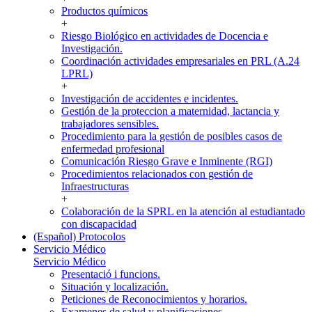
Productos químicos
+
Riesgo Biológico en actividades de Docencia e
Investigación.
Coordinación actividades empresariales en PRL (A.24
LPRL)
+
Investigación de accidentes e incidentes.
Gestión de la proteccion a maternidad, lactancia y
trabajadores sensibles.
Procedimiento para la gestión de posibles casos de
enfermedad profesional
Comunicación Riesgo Grave e Inminente (RGI)
Procedimientos relacionados con gestión de
Infraestructuras
+
Colaboración de la SPRL en la atención al estudiantado
con discapacidad
(Español) Protocolos
Servicio Médico
Servicio Médico
Presentació i funcions.
Situación y localización.
Peticiones de Reconocimientos y horarios.
Examenes de salud y planificaciones.