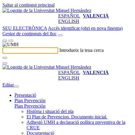
Saltar al contingut principal
ESPAÑOL
VALENCIÀ
ENGLISH
SEU ELECTRÒNICA
Accés identificat (obri en nova finestra)
Gestor de continguts del lloc
Introdueix la teua cerca
ESPAÑOL
VALENCIÀ
ENGLISH
Editar
Presentació
Plan Prevención
Plan Prevención
Història i situació del pla
El Plan de Prevencion. Documento inicial.
Adhesió UMH a declaració política preventiva de la
CRUE
Documentació