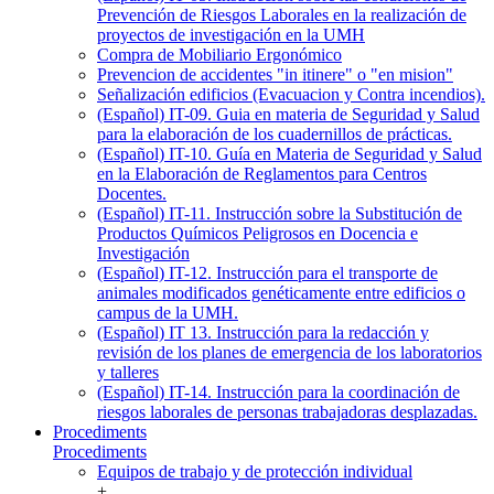
Prevención de Riesgos Laborales en la realización de
proyectos de investigación en la UMH
Compra de Mobiliario Ergonómico
Prevencion de accidentes "in itinere" o "en mision"
Señalización edificios (Evacuacion y Contra incendios).
(Español) IT-09. Guia en materia de Seguridad y Salud
para la elaboración de los cuadernillos de prácticas.
(Español) IT-10. Guía en Materia de Seguridad y Salud
en la Elaboración de Reglamentos para Centros
Docentes.
(Español) IT-11. Instrucción sobre la Substitución de
Productos Químicos Peligrosos en Docencia e
Investigación
(Español) IT-12. Instrucción para el transporte de
animales modificados genéticamente entre edificios o
campus de la UMH.
(Español) IT 13. Instrucción para la redacción y
revisión de los planes de emergencia de los laboratorios
y talleres
(Español) IT-14. Instrucción para la coordinación de
riesgos laborales de personas trabajadoras desplazadas.
Procediments
Procediments
Equipos de trabajo y de protección individual
+