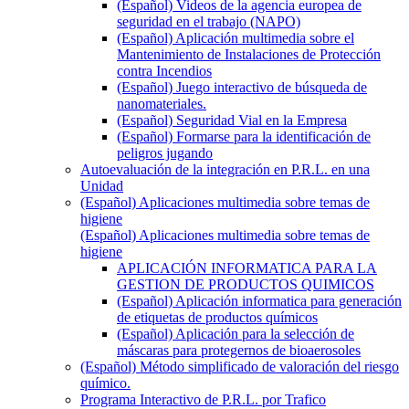
(Español) Videos de la agencia europea de
seguridad en el trabajo (NAPO)
(Español) Aplicación multimedia sobre el
Mantenimiento de Instalaciones de Protección
contra Incendios
(Español) Juego interactivo de búsqueda de
nanomateriales.
(Español) Seguridad Vial en la Empresa
(Español) Formarse para la identificación de
peligros jugando
Autoevaluación de la integración en P.R.L. en una
Unidad
(Español) Aplicaciones multimedia sobre temas de
higiene
(Español) Aplicaciones multimedia sobre temas de
higiene
APLICACIÓN INFORMATICA PARA LA
GESTION DE PRODUCTOS QUIMICOS
(Español) Aplicación informatica para generación
de etiquetas de productos químicos
(Español) Aplicación para la selección de
máscaras para protegernos de bioaerosoles
(Español) Método simplificado de valoración del riesgo
químico.
Programa Interactivo de P.R.L. por Trafico