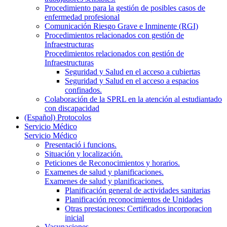
Procedimiento para la gestión de posibles casos de
enfermedad profesional
Comunicación Riesgo Grave e Inminente (RGI)
Procedimientos relacionados con gestión de
Infraestructuras
Procedimientos relacionados con gestión de
Infraestructuras
Seguridad y Salud en el acceso a cubiertas
Seguridad y Salud en el acceso a espacios
confinados.
Colaboración de la SPRL en la atención al estudiantado
con discapacidad
(Español) Protocolos
Servicio Médico
Servicio Médico
Presentació i funcions.
Situación y localización.
Peticiones de Reconocimientos y horarios.
Examenes de salud y planificaciones.
Examenes de salud y planificaciones.
Planificación general de actividades sanitarias
Planificación reconocimientos de Unidades
Otras prestaciones: Certificados incorporacion
inicial
Vacunaciones.