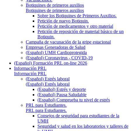
Botiquines de primeros auxilios
Botiquines de primeros auxilios
Sobre los Botiquines de Primeros Auxilios.
Petición de nuevo Botiquin.
Petición de medicamentos y otro material
Petición de reposición de material básico de un
Botiquin.
Campaña de vacunación de la gripe estacional
Empresas Generadoras de Salud
(Español) UMH Cardioprotegida
(Español) Coronavirus - COVID-19
(Español) Formación PRL on-line 2026
Información PRL
Información PRL
(Español) Estrés laboral
(Español) Estrés laboral
(Español) Estrés y deporte
(Español) Pausa Saludable
(Español) Comprueba tu nivel de estrés
PRL para Estudiantes.
PRL para Estudiantes.
Consejos de seguridad para estudiantes de la
UMH
Seguridad y salud en los laboratorios y talleres de