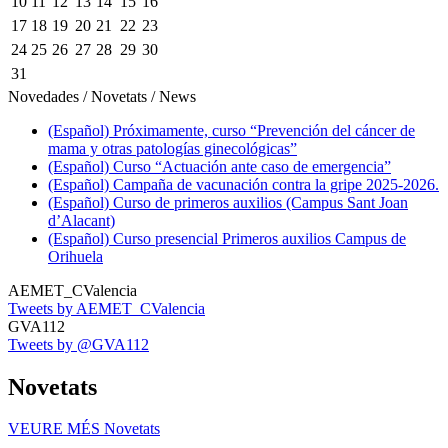
10
11
12
13
14
15
16
17
18
19
20
21
22
23
24
25
26
27
28
29
30
31
Novedades / Novetats / News
(Español) Próximamente, curso “Prevención del cáncer de
mama y otras patologías ginecológicas”
(Español) Curso “Actuación ante caso de emergencia”
(Español) Campaña de vacunación contra la gripe 2025-2026.
(Español) Curso de primeros auxilios (Campus Sant Joan
d’Alacant)
(Español) Curso presencial Primeros auxilios Campus de
Orihuela
AEMET_CValencia
Tweets by AEMET_CValencia
GVA112
Tweets by @GVA112
Novetats
VEURE MÉS
Novetats