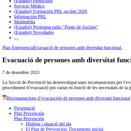
(Español) Protocolos
Servicio Médico
(Español) Formación PRL on-line 2026
Información PRL
Multimèdia
(Español) Programa radio "Punto de Anclaje"
(Español) Novedades
Plan Emergencia
Evacuació de persones amb diversitat funcional.
Evacuació de persones amb diversitat func
7 de desembre 2023
La Secció de Prevenció ha desenvolupat unes recomanacions per l’evac
procediment d’evacuació pot variar en funció de les necessitats de la per
Recomanacions d’evacuación de persones amb diversitat funcional
Presentació
Plan Prevención
Plan Prevención
Història i situació del pla
El Plan de Prevencion. Documento inicial.