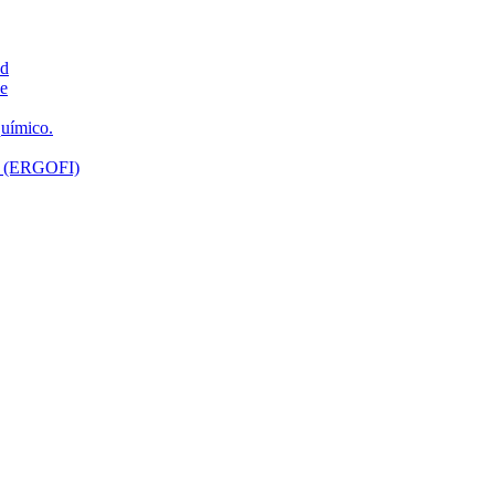
ad
ne
químico.
ón (ERGOFI)