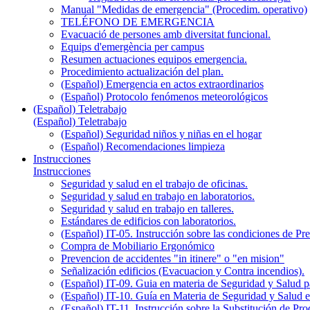
Manual "Medidas de emergencia" (Procedim. operativo)
TELÉFONO DE EMERGENCIA
Evacuació de persones amb diversitat funcional.
Equips d'emergència per campus
Resumen actuaciones equipos emergencia.
Procedimiento actualización del plan.
(Español) Emergencia en actos extraordinarios
(Español) Protocolo fenómenos meteorológicos
(Español) Teletrabajo
(Español) Teletrabajo
(Español) Seguridad niños y niñas en el hogar
(Español) Recomendaciones limpieza
Instrucciones
Instrucciones
Seguridad y salud en el trabajo de oficinas.
Seguridad y salud en trabajo en laboratorios.
Seguridad y salud en trabajo en talleres.
Estándares de edificios con laboratorios.
(Español) IT-05. Instrucción sobre las condiciones de P
Compra de Mobiliario Ergonómico
Prevencion de accidentes "in itinere" o "en mision"
Señalización edificios (Evacuacion y Contra incendios).
(Español) IT-09. Guia en materia de Seguridad y Salud par
(Español) IT-10. Guía en Materia de Seguridad y Salud 
(Español) IT-11. Instrucción sobre la Substitución de P