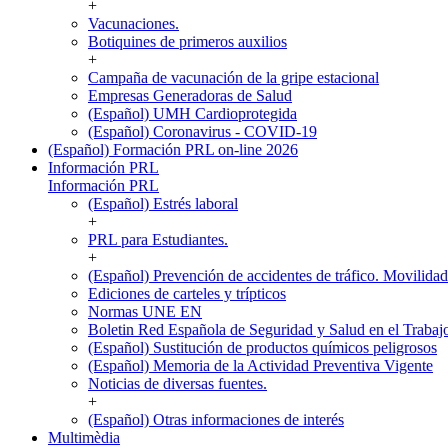
+
Vacunaciones.
Botiquines de primeros auxilios
+
Campaña de vacunación de la gripe estacional
Empresas Generadoras de Salud
(Español) UMH Cardioprotegida
(Español) Coronavirus - COVID-19
(Español) Formación PRL on-line 2026
Información PRL
Información PRL
(Español) Estrés laboral
+
PRL para Estudiantes.
+
(Español) Prevención de accidentes de tráfico. Movilida
Ediciones de carteles y trípticos
Normas UNE EN
Boletin Red Española de Seguridad y Salud en el Trabaj
(Español) Sustitución de productos químicos peligrosos
(Español) Memoria de la Actividad Preventiva Vigente
Noticias de diversas fuentes.
+
(Español) Otras informaciones de interés
Multimèdia