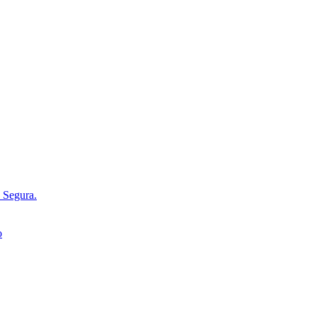
d Segura.
o