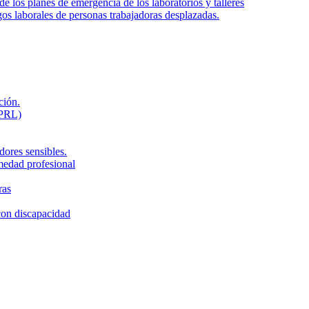
de los planes de emergencia de los laboratorios y talleres
gos laborales de personas trabajadoras desplazadas.
ción.
LPRL)
dores sensibles.
medad profesional
ras
con discapacidad