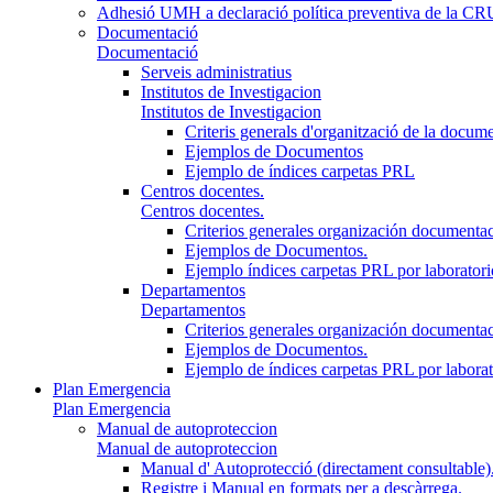
Adhesió UMH a declaració política preventiva de la C
Documentació
Documentació
Serveis administratius
Institutos de Investigacion
Institutos de Investigacion
Criteris generals d'organització de la docum
Ejemplos de Documentos
Ejemplo de índices carpetas PRL
Centros docentes.
Centros docentes.
Criterios generales organización documenta
Ejemplos de Documentos.
Ejemplo índices carpetas PRL por laboratori
Departamentos
Departamentos
Criterios generales organización documenta
Ejemplos de Documentos.
Ejemplo de índices carpetas PRL por laborato
Plan Emergencia
Plan Emergencia
Manual de autoproteccion
Manual de autoproteccion
Manual d' Autoprotecció (directament consultable)
Registre i Manual en formats per a descàrrega.