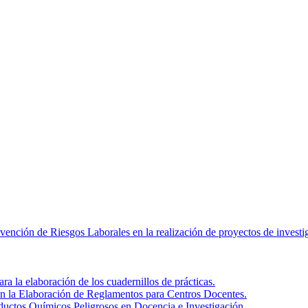
revención de Riesgos Laborales en la realización de proyectos de inves
a la elaboración de los cuadernillos de prácticas.
en la Elaboración de Reglamentos para Centros Docentes.
roductos Químicos Peligrosos en Docencia e Investigación