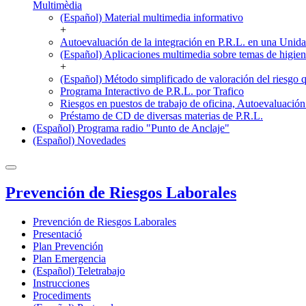
Multimèdia
(Español) Material multimedia informativo
+
Autoevaluación de la integración en P.R.L. en una Unid
(Español) Aplicaciones multimedia sobre temas de higie
+
(Español) Método simplificado de valoración del riesgo 
Programa Interactivo de P.R.L. por Trafico
Riesgos en puestos de trabajo de oficina, Autoevaluaci
Préstamo de CD de diversas materias de P.R.L.
(Español) Programa radio "Punto de Anclaje"
(Español) Novedades
Prevención de Riesgos Laborales
Prevención de Riesgos Laborales
Presentació
Plan Prevención
Plan Emergencia
(Español) Teletrabajo
Instrucciones
Procediments