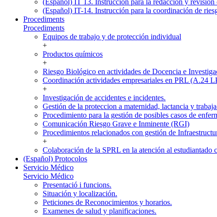
(Español) IT 13. Instrucción para la redacción y revisión 
(Español) IT-14. Instrucción para la coordinación de ries
Procediments
Procediments
Equipos de trabajo y de protección individual
+
Productos químicos
+
Riesgo Biológico en actividades de Docencia e Investiga
Coordinación actividades empresariales en PRL (A.24 
+
Investigación de accidentes e incidentes.
Gestión de la proteccion a maternidad, lactancia y trabaja
Procedimiento para la gestión de posibles casos de enfer
Comunicación Riesgo Grave e Inminente (RGI)
Procedimientos relacionados con gestión de Infraestructu
+
Colaboración de la SPRL en la atención al estudiantado 
(Español) Protocolos
Servicio Médico
Servicio Médico
Presentació i funcions.
Situación y localización.
Peticiones de Reconocimientos y horarios.
Examenes de salud y planificaciones.