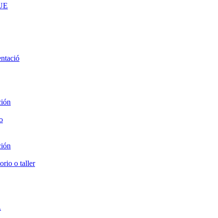
RUE
entació
ción
o
ción
rio o taller
.