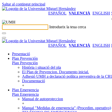
Saltar al contingut principal
ESPAÑOL
VALENCIÀ
ENGLISH
Introdueix la teua cerca
ESPAÑOL
VALENCIÀ
ENGLISH
Presentació
Plan Prevención
Plan Prevención
Història i situació del pla
El Plan de Prevencion. Documento inicial.
Adhesió UMH a declaració política preventiva de la C
Documentació
+
Plan Emergencia
Plan Emergencia
Manual de autoproteccion
+
Manual "Medidas de emergencia" (Procedim. operativo)