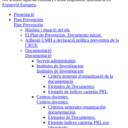
Espanyol Europeu
.
Presentació
Plan Prevención
Plan Prevención
Història i situació del pla
El Plan de Prevencion. Documento inicial.
Adhesió UMH a declaració política preventiva de la
CRUE
Documentació
Documentació
Serveis administratius
Institutos de Investigacion
Institutos de Investigacion
Criteris generals d'organització de la
documentació
Ejemplos de Documentos
Ejemplo de índices carpetas PRL
Centros docentes.
Centros docentes.
Criterios generales organización
documentación
Ejemplos de Documentos.
Ejemplo índices carpetas PRL por
laboratorio