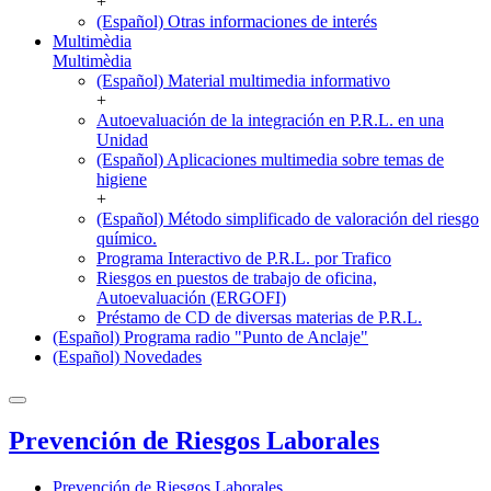
+
(Español) Otras informaciones de interés
Multimèdia
Multimèdia
(Español) Material multimedia informativo
+
Autoevaluación de la integración en P.R.L. en una
Unidad
(Español) Aplicaciones multimedia sobre temas de
higiene
+
(Español) Método simplificado de valoración del riesgo
químico.
Programa Interactivo de P.R.L. por Trafico
Riesgos en puestos de trabajo de oficina,
Autoevaluación (ERGOFI)
Préstamo de CD de diversas materias de P.R.L.
(Español) Programa radio "Punto de Anclaje"
(Español) Novedades
Prevención de Riesgos Laborales
Prevención de Riesgos Laborales