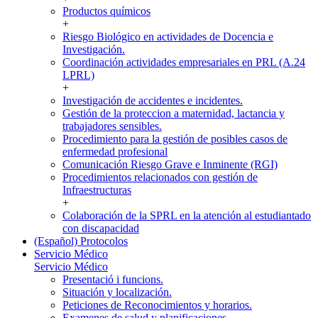
Productos químicos
+
Riesgo Biológico en actividades de Docencia e
Investigación.
Coordinación actividades empresariales en PRL (A.24
LPRL)
+
Investigación de accidentes e incidentes.
Gestión de la proteccion a maternidad, lactancia y
trabajadores sensibles.
Procedimiento para la gestión de posibles casos de
enfermedad profesional
Comunicación Riesgo Grave e Inminente (RGI)
Procedimientos relacionados con gestión de
Infraestructuras
+
Colaboración de la SPRL en la atención al estudiantado
con discapacidad
(Español) Protocolos
Servicio Médico
Servicio Médico
Presentació i funcions.
Situación y localización.
Peticiones de Reconocimientos y horarios.
Examenes de salud y planificaciones.