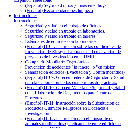
(Español) Teletrabajo
(Español) Seguridad niños y niñas en el hogar
(Español) Recomendaciones limpieza
Instrucciones
Instrucciones
Seguridad y salud en el trabajo de oficinas.
Seguridad y salud en trabajo en laboratorios.
Seguridad y salud en trabajo en talleres.
Estándares de edificios con laboratorios.
(Español) IT-05. Instrucción sobre las condiciones de
Prevención de Riesgos Laborales en la realización de
proyectos de investigación en la UMH
Compra de Mobiliario Ergonómico
Prevencion de accidentes "in itinere" o "en mision"
Señalización edificios (Evacuacion y Contra incendios).
(Español) IT-09. Guia en materia de Seguridad y Salud
para la elaboración de los cuadernillos de prácticas.
(Español) IT-10. Guía en Materia de Seguridad y Salud
en la Elaboración de Reglamentos para Centros
Docentes.
(Español) IT-11. Instrucción sobre la Substitución de
Productos Químicos Peligrosos en Docencia e
Investigación
(Español) IT-12. Instrucción para el transporte de
animales modificados genéticamente entre edificios o