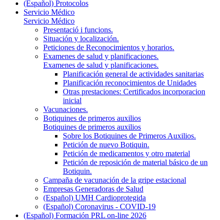
(Español) Protocolos
Servicio Médico
Servicio Médico
Presentació i funcions.
Situación y localización.
Peticiones de Reconocimientos y horarios.
Examenes de salud y planificaciones.
Examenes de salud y planificaciones.
Planificación general de actividades sanitarias
Planificación reconocimientos de Unidades
Otras prestaciones: Certificados incorporacion
inicial
Vacunaciones.
Botiquines de primeros auxilios
Botiquines de primeros auxilios
Sobre los Botiquines de Primeros Auxilios.
Petición de nuevo Botiquin.
Petición de medicamentos y otro material
Petición de reposición de material básico de un
Botiquin.
Campaña de vacunación de la gripe estacional
Empresas Generadoras de Salud
(Español) UMH Cardioprotegida
(Español) Coronavirus - COVID-19
(Español) Formación PRL on-line 2026