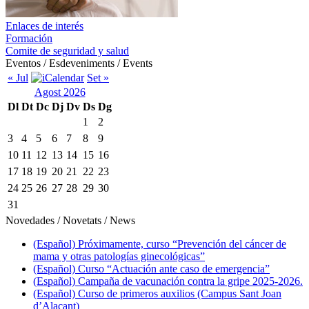
Enlaces de interés
Formación
Comite de seguridad y salud
Eventos / Esdeveniments / Events
« Jul
Set »
Agost 2026
Dl
Dt
Dc
Dj
Dv
Ds
Dg
1
2
3
4
5
6
7
8
9
10
11
12
13
14
15
16
17
18
19
20
21
22
23
24
25
26
27
28
29
30
31
Novedades / Novetats / News
(Español) Próximamente, curso “Prevención del cáncer de
mama y otras patologías ginecológicas”
(Español) Curso “Actuación ante caso de emergencia”
(Español) Campaña de vacunación contra la gripe 2025-2026.
(Español) Curso de primeros auxilios (Campus Sant Joan
d’Alacant)