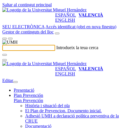
Saltar al contingut principal
ESPAÑOL
VALENCIÀ
ENGLISH
SEU ELECTRÒNICA
Accés identificat (obri en nova finestra)
Gestor de continguts del lloc
Introdueix la teua cerca
ESPAÑOL
VALENCIÀ
ENGLISH
Editar
Presentació
Plan Prevención
Plan Prevención
Història i situació del pla
El Plan de Prevencion. Documento inicial.
Adhesió UMH a declaració política preventiva de la
CRUE
Documentació