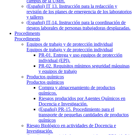
campus de la UMH.
(Español) IT 13. Instrucción para la redacción y
revisión de los planes de emergencia de los laboratorios
y talleres
(Español) IT-14. Instrucción para la coordinación de
riesgos laborales de personas trabajadoras desplazadas.
Procediments
Procediments
Equipos de trabajo y de protección individual
Equipos de trabajo y de protección individual
PR-01. Entrega y uso equipos de protección
individual (EPI).
PR-02. Requisitos mínimos seguridad máquinas
y equipos de trabajo
Productos químicos
Productos químicos
Compra y almacenamiento de productos
químicos.
Riesgos producidos por Agentes Químicos en
Docencia e Investigación.
(Español) PR-15. Procedimiento para el
transporte de pequeñas cantidades de productos
químicos
Riesgo Biológico en actividades de Docencia e
Investigación.