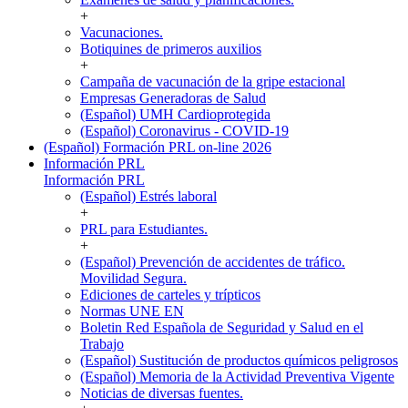
+
Vacunaciones.
Botiquines de primeros auxilios
+
Campaña de vacunación de la gripe estacional
Empresas Generadoras de Salud
(Español) UMH Cardioprotegida
(Español) Coronavirus - COVID-19
(Español) Formación PRL on-line 2026
Información PRL
Información PRL
(Español) Estrés laboral
+
PRL para Estudiantes.
+
(Español) Prevención de accidentes de tráfico.
Movilidad Segura.
Ediciones de carteles y trípticos
Normas UNE EN
Boletin Red Española de Seguridad y Salud en el
Trabajo
(Español) Sustitución de productos químicos peligrosos
(Español) Memoria de la Actividad Preventiva Vigente
Noticias de diversas fuentes.