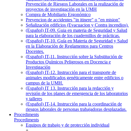
Prevención de Riesgos Laborales en la realización de
proyectos de investigación en la UMH
Compra de Mobiliario Ergonómico
Prevencion de accidentes "in itinere" o "en mision"
Señalización edificios (Evacuacion y Contra incendios).
(Español) IT-09. Guia en materia de Seguridad y Salud
para la elaboración de los cuadernillos de prácticas.
(Español) IT-10. Guía en Materia de Seguridad y Salud
en la Elaboración de Reglamentos para Centros
Docentes.
(Español) IT-11. Instrucción sobre la Substitución de
Productos Químicos Peligrosos en Docencia e
Investigación
(Español) IT-12. Instrucción para el transporte de
animales modificados genéticamente entre edificios o
campus de la UMH.
(Español) IT 13. Instrucción para la redacción y
revisión de los planes de emergencia de los laboratorios
y talleres
(Español) IT-14. Instrucción para la coordinación de
riesgos laborales de personas trabajadoras desplazadas.
Procediments
Procediments
Equipos de trabajo y de protección individual
+