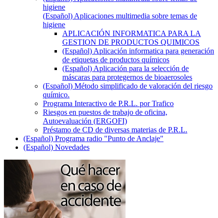
higiene
(Español) Aplicaciones multimedia sobre temas de
higiene
APLICACIÓN INFORMATICA PARA LA
GESTION DE PRODUCTOS QUIMICOS
(Español) Aplicación informatica para generación
de etiquetas de productos químicos
(Español) Aplicación para la selección de
máscaras para protegernos de bioaerosoles
(Español) Método simplificado de valoración del riesgo
químico.
Programa Interactivo de P.R.L. por Trafico
Riesgos en puestos de trabajo de oficina,
Autoevaluación (ERGOFI)
Préstamo de CD de diversas materias de P.R.L.
(Español) Programa radio "Punto de Anclaje"
(Español) Novedades