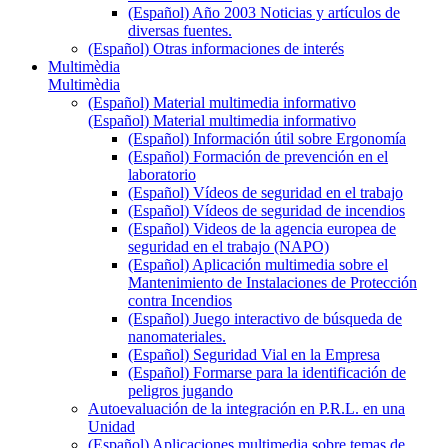
(Español) Año 2003 Noticias y artículos de
diversas fuentes.
(Español) Otras informaciones de interés
Multimèdia
Multimèdia
(Español) Material multimedia informativo
(Español) Material multimedia informativo
(Español) Información útil sobre Ergonomía
(Español) Formación de prevención en el
laboratorio
(Español) Vídeos de seguridad en el trabajo
(Español) Vídeos de seguridad de incendios
(Español) Videos de la agencia europea de
seguridad en el trabajo (NAPO)
(Español) Aplicación multimedia sobre el
Mantenimiento de Instalaciones de Protección
contra Incendios
(Español) Juego interactivo de búsqueda de
nanomateriales.
(Español) Seguridad Vial en la Empresa
(Español) Formarse para la identificación de
peligros jugando
Autoevaluación de la integración en P.R.L. en una
Unidad
(Español) Aplicaciones multimedia sobre temas de