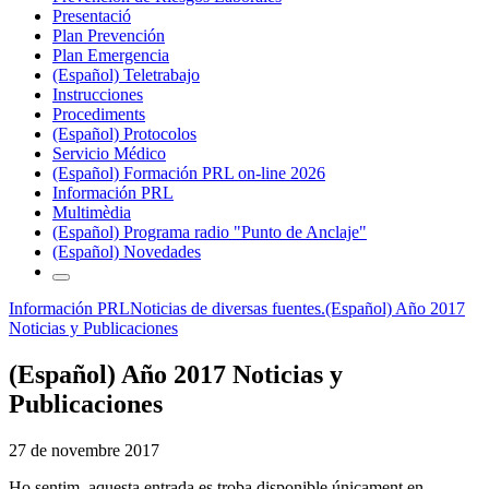
Presentació
Plan Prevención
Plan Emergencia
(Español) Teletrabajo
Instrucciones
Procediments
(Español) Protocolos
Servicio Médico
(Español) Formación PRL on-line 2026
Información PRL
Multimèdia
(Español) Programa radio "Punto de Anclaje"
(Español) Novedades
Información PRL
Noticias de diversas fuentes.
(Español) Año 2017
Noticias y Publicaciones
(Español) Año 2017 Noticias y
Publicaciones
27 de novembre 2017
Ho sentim, aquesta entrada es troba disponible únicament en