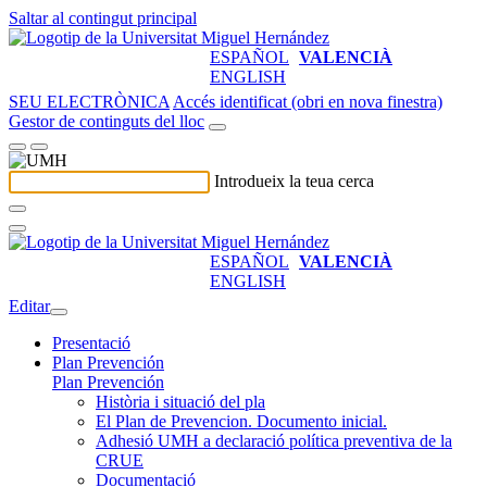
Saltar al contingut principal
ESPAÑOL
VALENCIÀ
ENGLISH
SEU ELECTRÒNICA
Accés identificat (obri en nova finestra)
Gestor de continguts del lloc
Introdueix la teua cerca
ESPAÑOL
VALENCIÀ
ENGLISH
Editar
Presentació
Plan Prevención
Plan Prevención
Història i situació del pla
El Plan de Prevencion. Documento inicial.
Adhesió UMH a declaració política preventiva de la
CRUE
Documentació