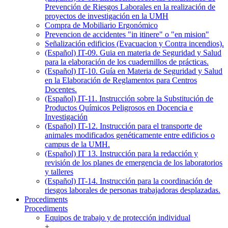
Prevención de Riesgos Laborales en la realización de
proyectos de investigación en la UMH
Compra de Mobiliario Ergonómico
Prevencion de accidentes "in itinere" o "en mision"
Señalización edificios (Evacuacion y Contra incendios).
(Español) IT-09. Guia en materia de Seguridad y Salud
para la elaboración de los cuadernillos de prácticas.
(Español) IT-10. Guía en Materia de Seguridad y Salud
en la Elaboración de Reglamentos para Centros
Docentes.
(Español) IT-11. Instrucción sobre la Substitución de
Productos Químicos Peligrosos en Docencia e
Investigación
(Español) IT-12. Instrucción para el transporte de
animales modificados genéticamente entre edificios o
campus de la UMH.
(Español) IT 13. Instrucción para la redacción y
revisión de los planes de emergencia de los laboratorios
y talleres
(Español) IT-14. Instrucción para la coordinación de
riesgos laborales de personas trabajadoras desplazadas.
Procediments
Procediments
Equipos de trabajo y de protección individual
+