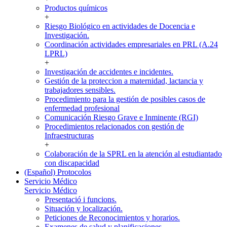
Productos químicos
+
Riesgo Biológico en actividades de Docencia e
Investigación.
Coordinación actividades empresariales en PRL (A.24
LPRL)
+
Investigación de accidentes e incidentes.
Gestión de la proteccion a maternidad, lactancia y
trabajadores sensibles.
Procedimiento para la gestión de posibles casos de
enfermedad profesional
Comunicación Riesgo Grave e Inminente (RGI)
Procedimientos relacionados con gestión de
Infraestructuras
+
Colaboración de la SPRL en la atención al estudiantado
con discapacidad
(Español) Protocolos
Servicio Médico
Servicio Médico
Presentació i funcions.
Situación y localización.
Peticiones de Reconocimientos y horarios.
Examenes de salud y planificaciones.