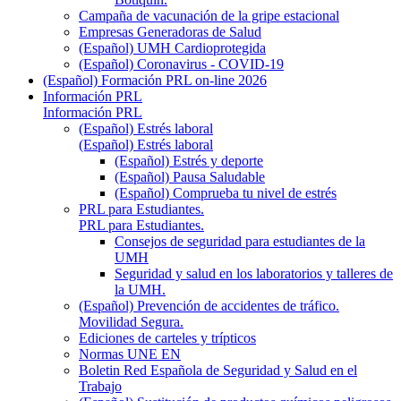
Campaña de vacunación de la gripe estacional
Empresas Generadoras de Salud
(Español) UMH Cardioprotegida
(Español) Coronavirus - COVID-19
(Español) Formación PRL on-line 2026
Información PRL
Información PRL
(Español) Estrés laboral
(Español) Estrés laboral
(Español) Estrés y deporte
(Español) Pausa Saludable
(Español) Comprueba tu nivel de estrés
PRL para Estudiantes.
PRL para Estudiantes.
Consejos de seguridad para estudiantes de la
UMH
Seguridad y salud en los laboratorios y talleres de
la UMH.
(Español) Prevención de accidentes de tráfico.
Movilidad Segura.
Ediciones de carteles y trípticos
Normas UNE EN
Boletin Red Española de Seguridad y Salud en el
Trabajo