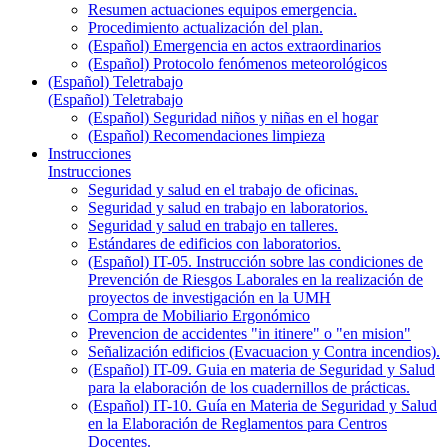
Resumen actuaciones equipos emergencia.
Procedimiento actualización del plan.
(Español) Emergencia en actos extraordinarios
(Español) Protocolo fenómenos meteorológicos
(Español) Teletrabajo
(Español) Teletrabajo
(Español) Seguridad niños y niñas en el hogar
(Español) Recomendaciones limpieza
Instrucciones
Instrucciones
Seguridad y salud en el trabajo de oficinas.
Seguridad y salud en trabajo en laboratorios.
Seguridad y salud en trabajo en talleres.
Estándares de edificios con laboratorios.
(Español) IT-05. Instrucción sobre las condiciones de
Prevención de Riesgos Laborales en la realización de
proyectos de investigación en la UMH
Compra de Mobiliario Ergonómico
Prevencion de accidentes "in itinere" o "en mision"
Señalización edificios (Evacuacion y Contra incendios).
(Español) IT-09. Guia en materia de Seguridad y Salud
para la elaboración de los cuadernillos de prácticas.
(Español) IT-10. Guía en Materia de Seguridad y Salud
en la Elaboración de Reglamentos para Centros
Docentes.