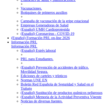
+
Vacunaciones.
Botiquines de primeros auxilios
+
Campaña de vacunación de la gripe estacional
Empresas Generadoras de Salud
(Español) UMH Cardioprotegida
(Español) Coronavirus - COVID-19
(Español) Formación PRL on-line 2026
Información PRL
Información PRL
(Español) Estrés laboral
+
PRL para Estudiantes.
+
(Español) Prevención de accidentes de tráfico.
Movilidad Segura.
Ediciones de carteles y trípticos
Normas UNE EN
Boletin Red Española de Seguridad y Salud en el
Trabajo
(Español) Sustitución de productos químicos peligrosos
(Español) Memoria de la Actividad Preventiva Vigente
Noticias de diversas fuentes.