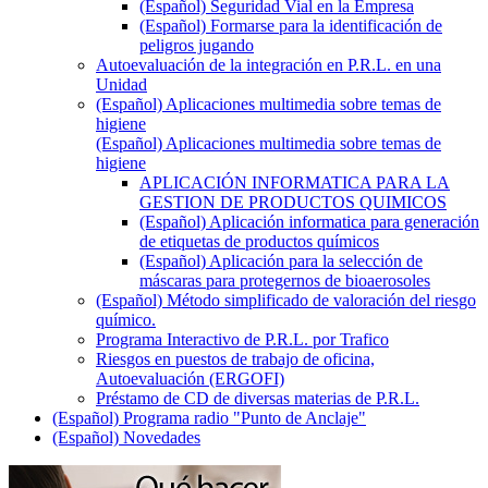
(Español) Seguridad Vial en la Empresa
(Español) Formarse para la identificación de
peligros jugando
Autoevaluación de la integración en P.R.L. en una
Unidad
(Español) Aplicaciones multimedia sobre temas de
higiene
(Español) Aplicaciones multimedia sobre temas de
higiene
APLICACIÓN INFORMATICA PARA LA
GESTION DE PRODUCTOS QUIMICOS
(Español) Aplicación informatica para generación
de etiquetas de productos químicos
(Español) Aplicación para la selección de
máscaras para protegernos de bioaerosoles
(Español) Método simplificado de valoración del riesgo
químico.
Programa Interactivo de P.R.L. por Trafico
Riesgos en puestos de trabajo de oficina,
Autoevaluación (ERGOFI)
Préstamo de CD de diversas materias de P.R.L.
(Español) Programa radio "Punto de Anclaje"
(Español) Novedades