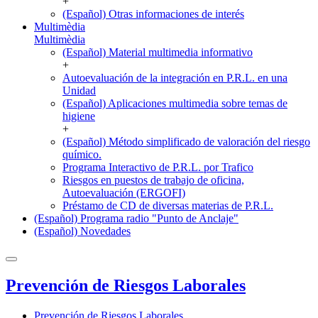
+
(Español) Otras informaciones de interés
Multimèdia
Multimèdia
(Español) Material multimedia informativo
+
Autoevaluación de la integración en P.R.L. en una
Unidad
(Español) Aplicaciones multimedia sobre temas de
higiene
+
(Español) Método simplificado de valoración del riesgo
químico.
Programa Interactivo de P.R.L. por Trafico
Riesgos en puestos de trabajo de oficina,
Autoevaluación (ERGOFI)
Préstamo de CD de diversas materias de P.R.L.
(Español) Programa radio "Punto de Anclaje"
(Español) Novedades
Prevención de Riesgos Laborales
Prevención de Riesgos Laborales