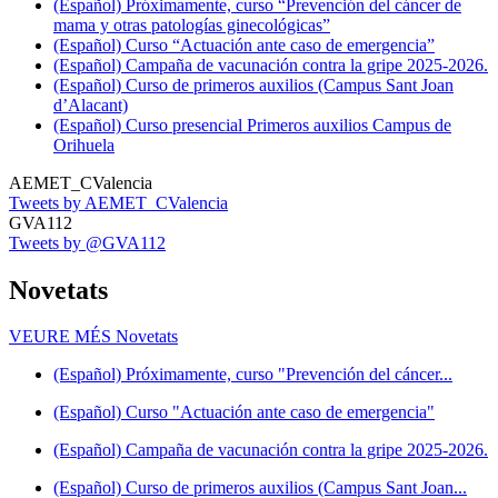
(Español) Próximamente, curso “Prevención del cáncer de
mama y otras patologías ginecológicas”
(Español) Curso “Actuación ante caso de emergencia”
(Español) Campaña de vacunación contra la gripe 2025-2026.
(Español) Curso de primeros auxilios (Campus Sant Joan
d’Alacant)
(Español) Curso presencial Primeros auxilios Campus de
Orihuela
AEMET_CValencia
Tweets by AEMET_CValencia
GVA112
Tweets by @GVA112
Novetats
VEURE MÉS
Novetats
(Español) Próximamente, curso "Prevención del cáncer...
(Español) Curso "Actuación ante caso de emergencia"
(Español) Campaña de vacunación contra la gripe 2025-2026.
(Español) Curso de primeros auxilios (Campus Sant Joan...