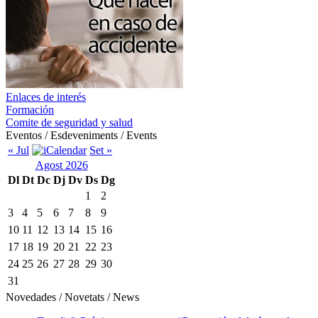
Enlaces de interés
Formación
Comite de seguridad y salud
Eventos / Esdeveniments / Events
« Jul
Set »
Agost 2026
Dl
Dt
Dc
Dj
Dv
Ds
Dg
1
2
3
4
5
6
7
8
9
10
11
12
13
14
15
16
17
18
19
20
21
22
23
24
25
26
27
28
29
30
31
Novedades / Novetats / News