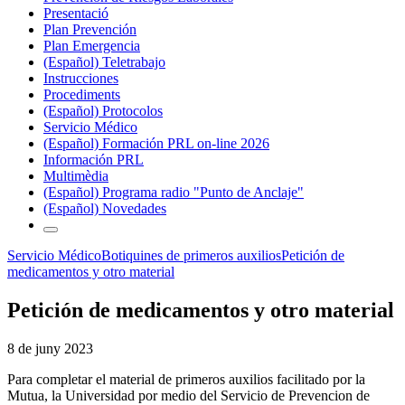
Presentació
Plan Prevención
Plan Emergencia
(Español) Teletrabajo
Instrucciones
Procediments
(Español) Protocolos
Servicio Médico
(Español) Formación PRL on-line 2026
Información PRL
Multimèdia
(Español) Programa radio "Punto de Anclaje"
(Español) Novedades
Servicio Médico
Botiquines de primeros auxilios
Petición de
medicamentos y otro material
Petición de medicamentos y otro material
8 de juny 2023
Para completar el material de primeros auxilios facilitado por la
Mutua, la Universidad por medio del Servicio de Prevencion de