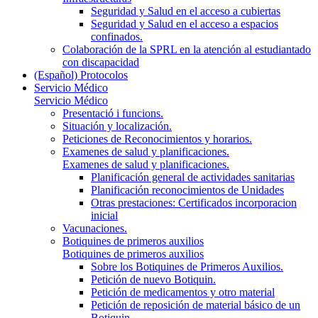
Seguridad y Salud en el acceso a cubiertas
Seguridad y Salud en el acceso a espacios
confinados.
Colaboración de la SPRL en la atención al estudiantado
con discapacidad
(Español) Protocolos
Servicio Médico
Servicio Médico
Presentació i funcions.
Situación y localización.
Peticiones de Reconocimientos y horarios.
Examenes de salud y planificaciones.
Examenes de salud y planificaciones.
Planificación general de actividades sanitarias
Planificación reconocimientos de Unidades
Otras prestaciones: Certificados incorporacion
inicial
Vacunaciones.
Botiquines de primeros auxilios
Botiquines de primeros auxilios
Sobre los Botiquines de Primeros Auxilios.
Petición de nuevo Botiquin.
Petición de medicamentos y otro material
Petición de reposición de material básico de un
Botiquin.