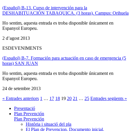
(Español) B-13. Curso de intervención para la
DESHABITUACIÓN TABAQUICA. (3 horas). Campus: Orihuela
Ho sentim, aquesta entrada es troba disponible únicament en
Espanyol Europeu.
2 d’agost 2013
ESDEVENIMENTS
(Español) B-7. Formación para actuación en caso de emergencia (5
horas) SAN JUAN
Ho sentim, aquesta entrada es troba disponible únicament en
Espanyol Europeu.
24 de setembre 2013
« Entrades anteriors
1
…
17
18
19
20
21
…
25
Entrades següents »
Presentació
Plan Prevención
Plan Prevención
Història i situació del pla
El Plan de Prevencion. Documento inicial.