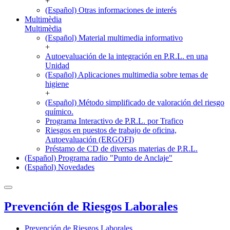
+
(Español) Otras informaciones de interés
Multimèdia
Multimèdia
(Español) Material multimedia informativo
+
Autoevaluación de la integración en P.R.L. en una
Unidad
(Español) Aplicaciones multimedia sobre temas de
higiene
+
(Español) Método simplificado de valoración del riesgo
químico.
Programa Interactivo de P.R.L. por Trafico
Riesgos en puestos de trabajo de oficina,
Autoevaluación (ERGOFI)
Préstamo de CD de diversas materias de P.R.L.
(Español) Programa radio "Punto de Anclaje"
(Español) Novedades
Prevención de Riesgos Laborales
Prevención de Riesgos Laborales