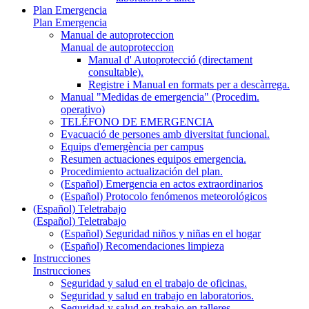
Plan Emergencia
Plan Emergencia
Manual de autoproteccion
Manual de autoproteccion
Manual d' Autoprotecció (directament
consultable).
Registre i Manual en formats per a descàrrega.
Manual "Medidas de emergencia" (Procedim.
operativo)
TELÉFONO DE EMERGENCIA
Evacuació de persones amb diversitat funcional.
Equips d'emergència per campus
Resumen actuaciones equipos emergencia.
Procedimiento actualización del plan.
(Español) Emergencia en actos extraordinarios
(Español) Protocolo fenómenos meteorológicos
(Español) Teletrabajo
(Español) Teletrabajo
(Español) Seguridad niños y niñas en el hogar
(Español) Recomendaciones limpieza
Instrucciones
Instrucciones
Seguridad y salud en el trabajo de oficinas.
Seguridad y salud en trabajo en laboratorios.
Seguridad y salud en trabajo en talleres.