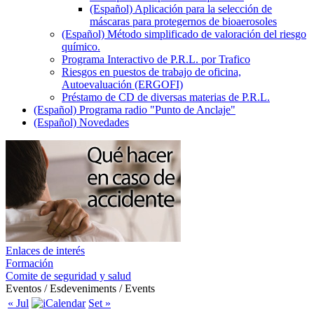
(Español) Aplicación para la selección de
máscaras para protegernos de bioaerosoles
(Español) Método simplificado de valoración del riesgo
químico.
Programa Interactivo de P.R.L. por Trafico
Riesgos en puestos de trabajo de oficina,
Autoevaluación (ERGOFI)
Préstamo de CD de diversas materias de P.R.L.
(Español) Programa radio "Punto de Anclaje"
(Español) Novedades
Enlaces de interés
Formación
Comite de seguridad y salud
Eventos / Esdeveniments / Events
« Jul
Set »