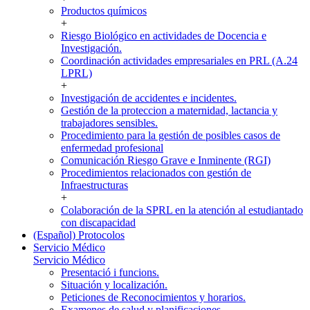
Productos químicos
+
Riesgo Biológico en actividades de Docencia e
Investigación.
Coordinación actividades empresariales en PRL (A.24
LPRL)
+
Investigación de accidentes e incidentes.
Gestión de la proteccion a maternidad, lactancia y
trabajadores sensibles.
Procedimiento para la gestión de posibles casos de
enfermedad profesional
Comunicación Riesgo Grave e Inminente (RGI)
Procedimientos relacionados con gestión de
Infraestructuras
+
Colaboración de la SPRL en la atención al estudiantado
con discapacidad
(Español) Protocolos
Servicio Médico
Servicio Médico
Presentació i funcions.
Situación y localización.
Peticiones de Reconocimientos y horarios.
Examenes de salud y planificaciones.