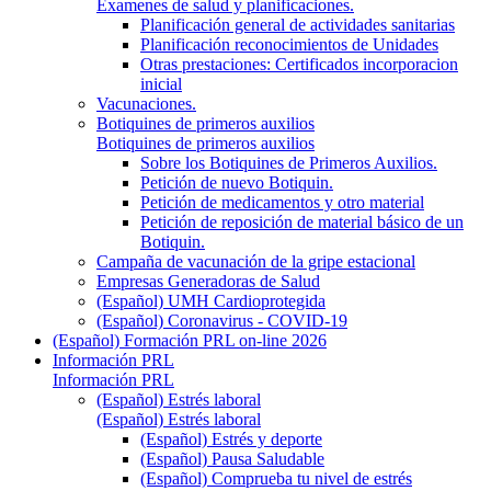
Examenes de salud y planificaciones.
Planificación general de actividades sanitarias
Planificación reconocimientos de Unidades
Otras prestaciones: Certificados incorporacion
inicial
Vacunaciones.
Botiquines de primeros auxilios
Botiquines de primeros auxilios
Sobre los Botiquines de Primeros Auxilios.
Petición de nuevo Botiquin.
Petición de medicamentos y otro material
Petición de reposición de material básico de un
Botiquin.
Campaña de vacunación de la gripe estacional
Empresas Generadoras de Salud
(Español) UMH Cardioprotegida
(Español) Coronavirus - COVID-19
(Español) Formación PRL on-line 2026
Información PRL
Información PRL
(Español) Estrés laboral
(Español) Estrés laboral
(Español) Estrés y deporte
(Español) Pausa Saludable
(Español) Comprueba tu nivel de estrés