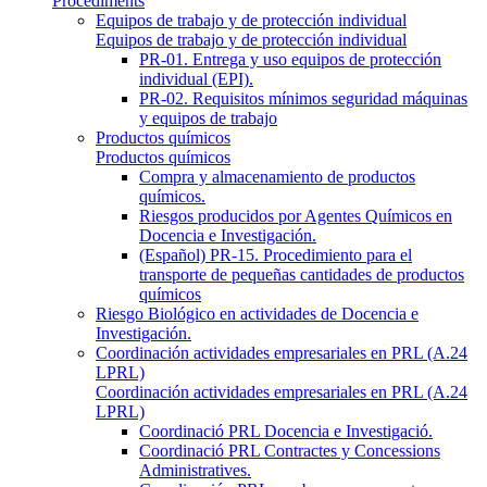
Procediments
Equipos de trabajo y de protección individual
Equipos de trabajo y de protección individual
PR-01. Entrega y uso equipos de protección
individual (EPI).
PR-02. Requisitos mínimos seguridad máquinas
y equipos de trabajo
Productos químicos
Productos químicos
Compra y almacenamiento de productos
químicos.
Riesgos producidos por Agentes Químicos en
Docencia e Investigación.
(Español) PR-15. Procedimiento para el
transporte de pequeñas cantidades de productos
químicos
Riesgo Biológico en actividades de Docencia e
Investigación.
Coordinación actividades empresariales en PRL (A.24
LPRL)
Coordinación actividades empresariales en PRL (A.24
LPRL)
Coordinació PRL Docencia e Investigació.
Coordinació PRL Contractes y Concessions
Administratives.