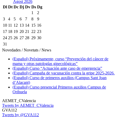
Agost 2026
Dl
Dt
Dc
Dj
Dv
Ds
Dg
1
2
3
4
5
6
7
8
9
10
11
12
13
14
15
16
17
18
19
20
21
22
23
24
25
26
27
28
29
30
31
Novedades / Novetats / News
(Español) Próximamente, curso “Prevención del cáncer de
mama y otras patologías ginecológicas”
(Español) Curso “Actuación ante caso de emergencia”
(Español) Campaña de vacunación contra la gripe 2025-2026.
(Español) Curso de primeros auxilios (Campus Sant Joan
d’Alacant)
(Español) Curso presencial Primeros auxilios Campus de
Orihuela
AEMET_CValencia
Tweets by AEMET_CValencia
GVA112
Tweets by @GVA112