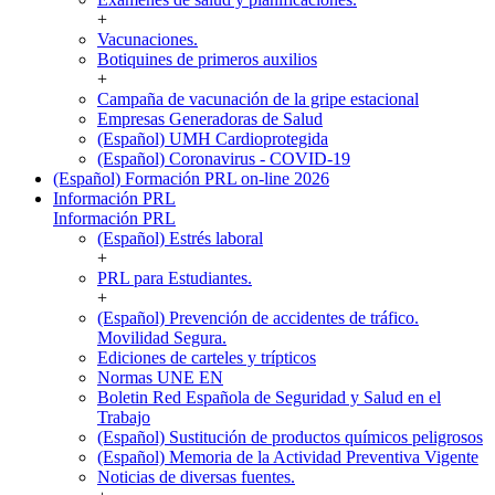
+
Vacunaciones.
Botiquines de primeros auxilios
+
Campaña de vacunación de la gripe estacional
Empresas Generadoras de Salud
(Español) UMH Cardioprotegida
(Español) Coronavirus - COVID-19
(Español) Formación PRL on-line 2026
Información PRL
Información PRL
(Español) Estrés laboral
+
PRL para Estudiantes.
+
(Español) Prevención de accidentes de tráfico.
Movilidad Segura.
Ediciones de carteles y trípticos
Normas UNE EN
Boletin Red Española de Seguridad y Salud en el
Trabajo
(Español) Sustitución de productos químicos peligrosos
(Español) Memoria de la Actividad Preventiva Vigente
Noticias de diversas fuentes.