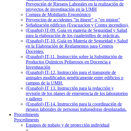
Prevención de Riesgos Laborales en la realización de
proyectos de investigación en la UMH
Compra de Mobiliario Ergonómico
Prevencion de accidentes "in itinere" o "en mision"
Señalización edificios (Evacuacion y Contra incendios).
(Español) IT-09. Guia en materia de Seguridad y Salud
para la elaboración de los cuadernillos de prácticas.
(Español) IT-10. Guía en Materia de Seguridad y Salud
en la Elaboración de Reglamentos para Centros
Docentes.
(Español) IT-11. Instrucción sobre la Substitución de
Productos Químicos Peligrosos en Docencia e
Investigación
(Español) IT-12. Instrucción para el transporte de
animales modificados genéticamente entre edificios o
campus de la UMH.
(Español) IT 13. Instrucción para la redacción y
revisión de los planes de emergencia de los laboratorios
y talleres
(Español) IT-14. Instrucción para la coordinación de
riesgos laborales de personas trabajadoras desplazadas.
Procediments
Procediments
Equipos de trabajo y de protección individual
+