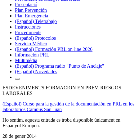
Presentació
Plan Prevención
Plan Emergencia
(Español) Teletrabajo
Instrucciones
Procediments
(Español) Protocolos
Servicio Médico
(Español) Formación PRL on-line 2026
Información PRL
Multimèdia
(Español) Programa radio "Punto de Anclaje"
(Español) Novedades
ESDEVENIMENTS FORMACION EN PREV. RIESGOS
LABORALES
(Español) Curso para la gestión de la documentación en PRL en los
laboratorios Campus San Juan
Ho sentim, aquesta entrada es troba disponible únicament en
Espanyol Europeu.
28 de gener 2014