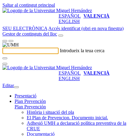
Saltar al contingut principal
ESPAÑOL
VALENCIÀ
ENGLISH
SEU ELECTRÒNICA
Accés identificat (obri en nova finestra)
Gestor de continguts del lloc
Introdueix la teua cerca
ESPAÑOL
VALENCIÀ
ENGLISH
Editar
Presentació
Plan Prevención
Plan Prevención
Història i situació del pla
El Plan de Prevencion. Documento inicial.
Adhesió UMH a declaració política preventiva de la
CRUE
Documentació