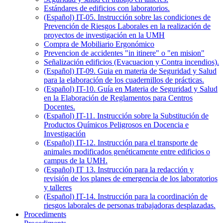
Estándares de edificios con laboratorios.
(Español) IT-05. Instrucción sobre las condiciones de
Prevención de Riesgos Laborales en la realización de
proyectos de investigación en la UMH
Compra de Mobiliario Ergonómico
Prevencion de accidentes "in itinere" o "en mision"
Señalización edificios (Evacuacion y Contra incendios).
(Español) IT-09. Guia en materia de Seguridad y Salud
para la elaboración de los cuadernillos de prácticas.
(Español) IT-10. Guía en Materia de Seguridad y Salud
en la Elaboración de Reglamentos para Centros
Docentes.
(Español) IT-11. Instrucción sobre la Substitución de
Productos Químicos Peligrosos en Docencia e
Investigación
(Español) IT-12. Instrucción para el transporte de
animales modificados genéticamente entre edificios o
campus de la UMH.
(Español) IT 13. Instrucción para la redacción y
revisión de los planes de emergencia de los laboratorios
y talleres
(Español) IT-14. Instrucción para la coordinación de
riesgos laborales de personas trabajadoras desplazadas.
Procediments